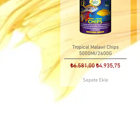
Tropical Malawi Chips
5000Ml/2600G
Normal Fiyat
İndirimli Fiyat
₺6.581,00
₺4.935,75
Sepete Ekle