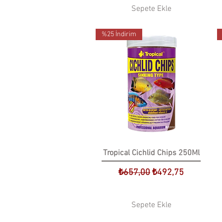
Sepete Ekle
%25 İndirim
Tropical Cichlid Chips 250Ml
Normal Fiyat
İndirimli Fiyat
₺657,00
₺492,75
Sepete Ekle