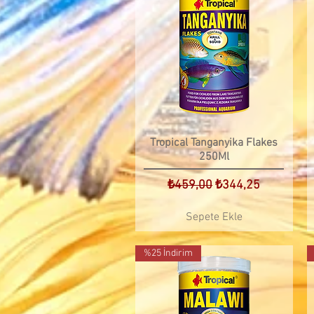
Tropical Tanganyika Flakes
250Ml
Normal Fiyat
İndirimli Fiyat
₺459,00
₺344,25
Sepete Ekle
%25 İndirim