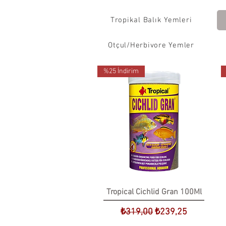
Tropikal Balık Yemleri
Otçul/Herbivore Yemler
%25 İndirim
Tropical Cichlid Gran 100Ml
Normal Fiyat
İndirimli Fiyat
₺319,00
₺239,25