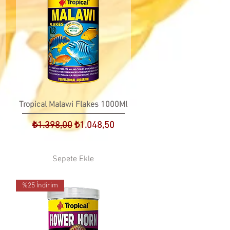
Tropical Malawi Flakes 1000Ml
t
Normal Fiyat
İndirimli Fiyat
₺1.398,00
₺1.048,50
Sepete Ekle
%25 İndirim