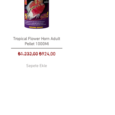
Tropical Flower Horn Adult
Pellet 1000Ml
at
Normal Fiyat
İndirimli Fiyat
₺1.232,00
₺924,00
Sepete Ekle