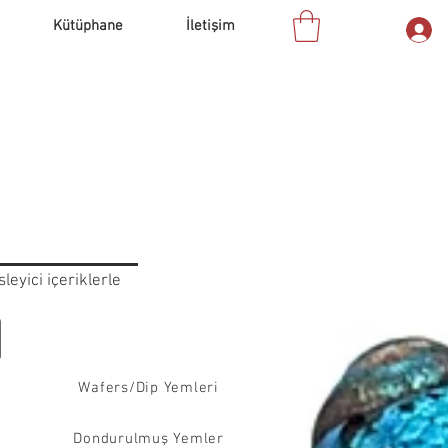
Kütüphane
İletişim
leyici içeriklerle
.
Wafers/Dip Yemleri
Dondurulmuş Yemler