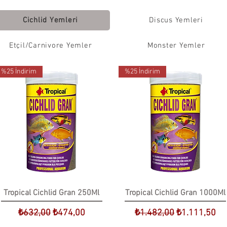
Cichlid Yemleri
Discus Yemleri
Etçil/Carnivore Yemler
Monster Yemler
%25 İndirim
%25 İndirim
Tropical Cichlid Gran 250Ml
Tropical Cichlid Gran 1000Ml
Normal Fiyat
İndirimli Fiyat
Normal Fiyat
İndirimli Fiya
₺632,00
₺474,00
₺1.482,00
₺1.111,50