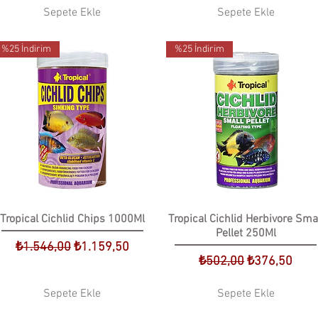
Sepete Ekle
Sepete Ekle
%25 İndirim
%25 İndirim
Tropical Cichlid Chips 1000Ml
Tropical Cichlid Herbivore Sma
Pellet 250Ml
Normal Fiyat
İndirimli Fiyat
₺1.546,00
₺1.159,50
Normal Fiyat
İndirimli Fiya
₺502,00
₺376,50
Sepete Ekle
Sepete Ekle