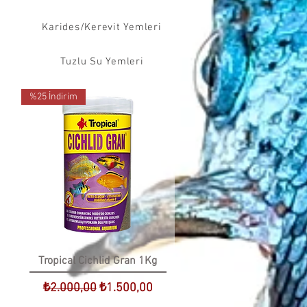
Karides/Kerevit Yemleri
Tuzlu Su Yemleri
%25 İndirim
Tropical Cichlid Gran 1Kg
t
Normal Fiyat
İndirimli Fiyat
₺2.000,00
₺1.500,00