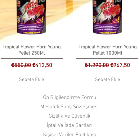
Tropical Flower Horn Young
Tropical Flower Horn Young
Pellet 250Ml
Pellet 1000Ml
Normal Fiyat
İndirimli Fiyat
Normal Fiyat
İndirimli Fiy
₺550,00
₺412,50
₺1.290,00
₺967,50
Sepete Ekle
Sepete Ekle
Ön Bilgilendirme Formu
Mesafeli Satış Sözleşmesi
Gizlilik Ve Güvenlik
İptal Ve İade Şartları
Kişisel Veriler Politikası