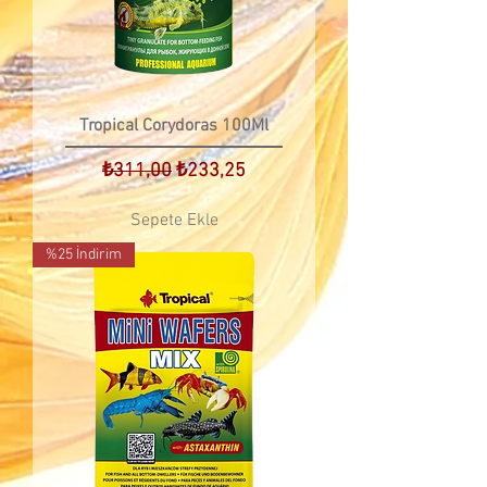
Tropical Corydoras 100Ml
Normal Fiyat
İndirimli Fiyat
₺311,00
₺233,25
Sepete Ekle
%25 İndirim