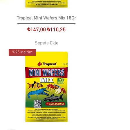
Tropical Mini Wafers Mix 18Gr
Normal Fiyat
İndirimli Fiyat
₺147,00
₺110,25
Sepete Ekle
%25 İndirim