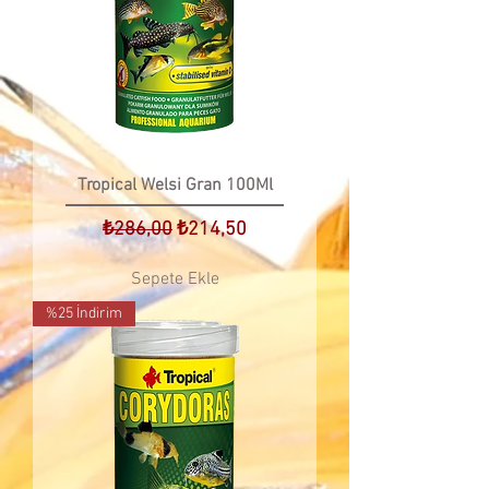
Tropical Welsi Gran 100Ml
Normal Fiyat
İndirimli Fiyat
₺286,00
₺214,50
Sepete Ekle
%25 İndirim