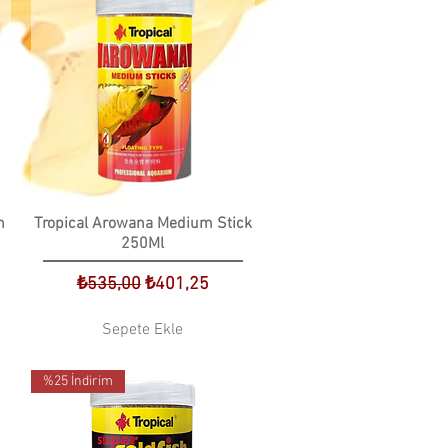
h
Tropical Arowana Medium Stick
250Ml
t
Normal Fiyat
İndirimli Fiyat
₺535,00
₺401,25
Sepete Ekle
%25 İndirim