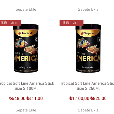
Sepete Ekle
Sepete Ekle
%25 İndirim
%25 İndirim
ropical Soft Line America Stick
Tropical Soft Line America Sti
Size S 100Ml
Size S 250Ml
Normal Fiyat
İndirimli Fiyat
Normal Fiyat
İndirimli Fiy
₺548,00
₺411,00
₺1.100,00
₺825,00
Sepete Ekle
Sepete Ekle