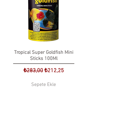
Tropical Super Goldfish Mini
Sticks 100Ml
at
Normal Fiyat
İndirimli Fiyat
₺283,00
₺212,25
Sepete Ekle