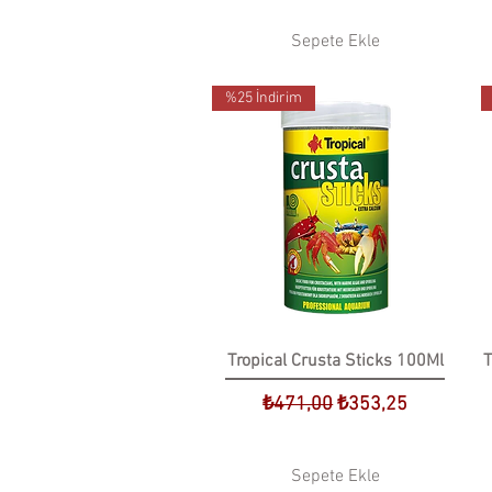
Sepete Ekle
%25 İndirim
Tropical Crusta Sticks 100Ml
T
Normal Fiyat
İndirimli Fiyat
₺471,00
₺353,25
Sepete Ekle