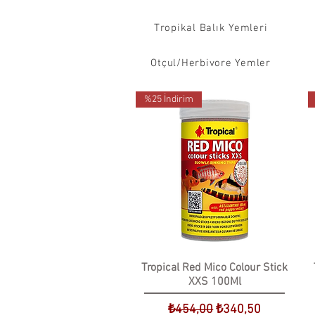
Tropikal Balık Yemleri
Otçul/Herbivore Yemler
%25 İndirim
Tropical Red Mico Colour Stick
XXS 100Ml
Normal Fiyat
İndirimli Fiyat
₺454,00
₺340,50