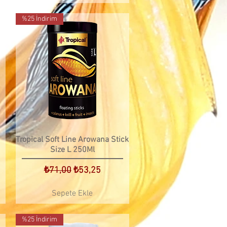
%25 İndirim
Tropical Soft Line Arowana Stick
Size L 250Ml
t
Normal Fiyat
İndirimli Fiyat
₺71,00
₺53,25
Sepete Ekle
%25 İndirim