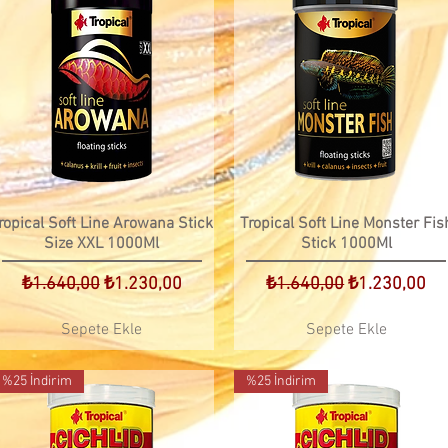
ropical Soft Line Arowana Stick
Tropical Soft Line Monster Fis
Size XXL 1000Ml
Stick 1000Ml
Normal Fiyat
İndirimli Fiyat
Normal Fiyat
İndirimli Fiya
₺1.640,00
₺1.230,00
₺1.640,00
₺1.230,00
Sepete Ekle
Sepete Ekle
%25 İndirim
%25 İndirim