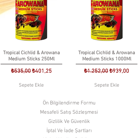
Tropical Cichlid & Arowana
Tropical Cichlid & Arowana
Medium Sticks 250Ml
Medium Sticks 1000Ml
Normal Fiyat
İndirimli Fiyat
Normal Fiyat
İndirimli Fiy
₺535,00
₺401,25
₺1.252,00
₺939,00
Sepete Ekle
Sepete Ekle
Ön Bilgilendirme Formu
Mesafeli Satış Sözleşmesi
Gizlilik Ve Güvenlik
İptal Ve İade Şartları