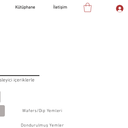
Kütüphane
İletişim
leyici içeriklerle
.
Wafers/Dip Yemleri
Dondurulmuş Yemler