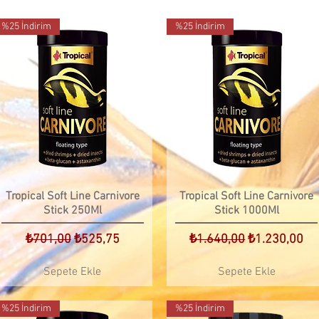
%25 İndirim
%25 İndirim
Tropical Soft Line Carnivore
Tropical Soft Line Carnivore
Stick 250Ml
Stick 1000Ml
Normal Fiyat
İndirimli Fiyat
Normal Fiyat
İndirimli Fiya
₺701,00
₺525,75
₺1.640,00
₺1.230,00
Sepete Ekle
Sepete Ekle
%25 İndirim
%25 İndirim