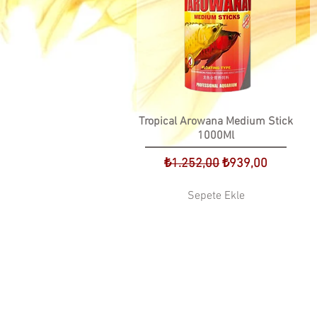
Tropical Arowana Medium Stick
1000Ml
Normal Fiyat
İndirimli Fiyat
₺1.252,00
₺939,00
Sepete Ekle