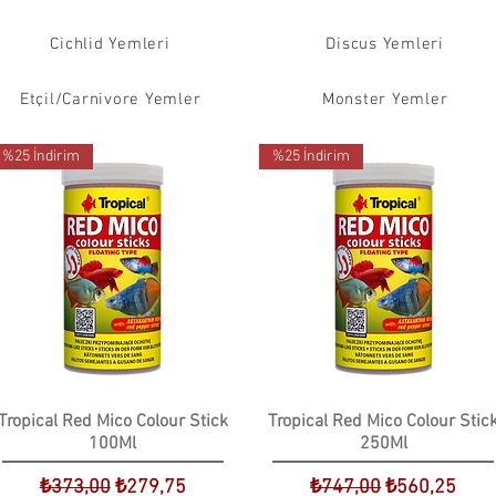
Cichlid Yemleri
Discus Yemleri
Etçil/Carnivore Yemler
Monster Yemler
%25 İndirim
%25 İndirim
Tropical Red Mico Colour Stick
Tropical Red Mico Colour Stic
100Ml
250Ml
Normal Fiyat
İndirimli Fiyat
Normal Fiyat
İndirimli Fiya
₺373,00
₺279,75
₺747,00
₺560,25