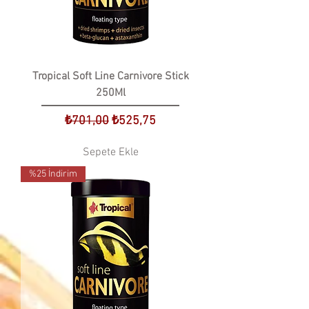
Tropical Soft Line Carnivore Stick
250Ml
Normal Fiyat
İndirimli Fiyat
₺701,00
₺525,75
Sepete Ekle
%25 İndirim