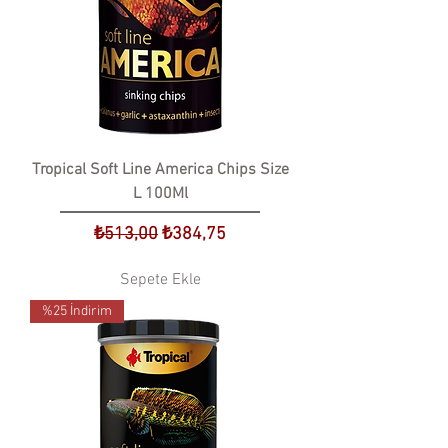
Tropical Soft Line America Chips Size
L 100Ml
Normal Fiyat
İndirimli Fiyat
₺513,00
₺384,75
Sepete Ekle
%25 İndirim