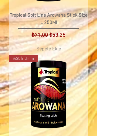
Tropical Soft Line Arowana Stick Size
L 250Ml
Normal Fiyat
İndirimli Fiyat
₺71,00
₺53,25
Sepete Ekle
%25 İndirim