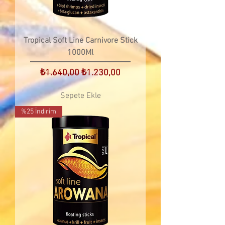
Tropical Soft Line Carnivore Stick
1000Ml
Normal Fiyat
İndirimli Fiyat
₺1.640,00
₺1.230,00
Sepete Ekle
%25 İndirim