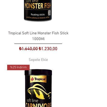
Tropical Soft Line Monster Fish Stick
1000Ml
Normal Fiyat
İndirimli Fiyat
₺1.640,00
₺1.230,00
Sepete Ekle
%25 İndirim