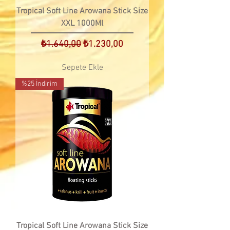
Tropical Soft Line Arowana Stick Size
XXL 1000Ml
Normal Fiyat
İndirimli Fiyat
₺1.640,00
₺1.230,00
Sepete Ekle
%25 İndirim
Tropical Soft Line Arowana Stick Size