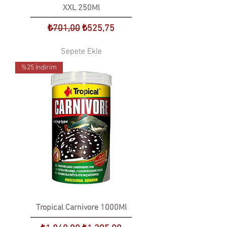
XXL 250Ml
Normal Fiyat
İndirimli Fiyat
₺701,00
₺525,75
Sepete Ekle
%25 İndirim
Tropical Carnivore 1000Ml