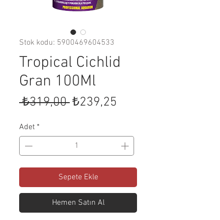
Stok kodu: 5900469604533
Tropical Cichlid
Gran 100Ml
Normal
İndirimli
 ₺319,00 
₺239,25
Fiyat
Fiyat
Adet
*
Sepete Ekle
Hemen Satın Al