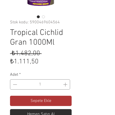
Stok kodu: 5900469604564
Tropical Cichlid
Gran 1000Ml
Normal
 ₺1.482,00 
İndirimli
Fiyat
₺1.111,50
Fiyat
Adet
*
Sepete Ekle
Hemen Satın Al