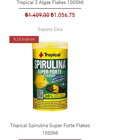
Tropical 3 Algae Flakes 1000Ml
Normal Fiyat
İndirimli Fiyat
₺1.409,00
₺1.056,75
Sepete Ekle
%25 İndirim
Tropical Spirulina Super Forte Flakes
1000Ml