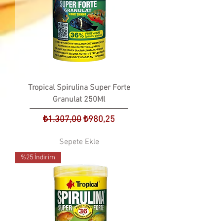
Tropical Spirulina Super Forte
Granulat 250Ml
Normal Fiyat
İndirimli Fiyat
₺1.307,00
₺980,25
Sepete Ekle
%25 İndirim