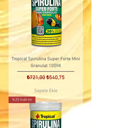
Tropical Spirulina Super Forte Mini
Granulat 100Ml
Normal Fiyat
İndirimli Fiyat
₺721,00
₺540,75
Sepete Ekle
%25 İndirim