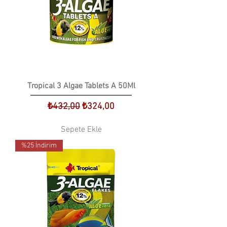
Tropical 3 Algae Tablets A 50Ml
Normal Fiyat
İndirimli Fiyat
₺432,00
₺324,00
Sepete Ekle
%25 İndirim