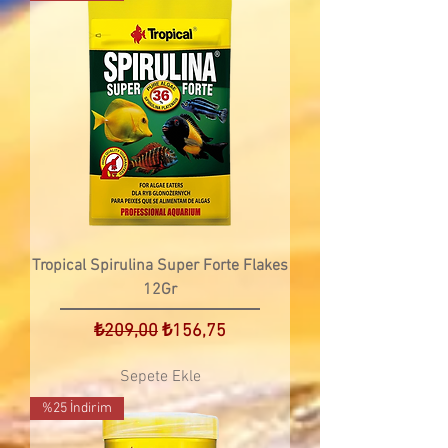
Tropical Spirulina Super Forte Flakes
12Gr
Normal Fiyat
İndirimli Fiyat
₺209,00
₺156,75
Sepete Ekle
%25 İndirim