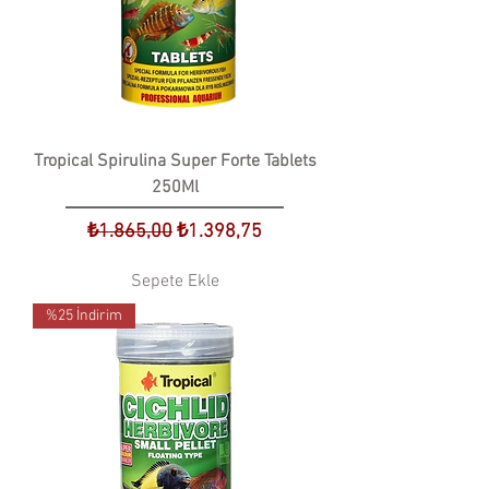
Tropical Spirulina Super Forte Tablets
250Ml
Normal Fiyat
İndirimli Fiyat
₺1.865,00
₺1.398,75
Sepete Ekle
%25 İndirim