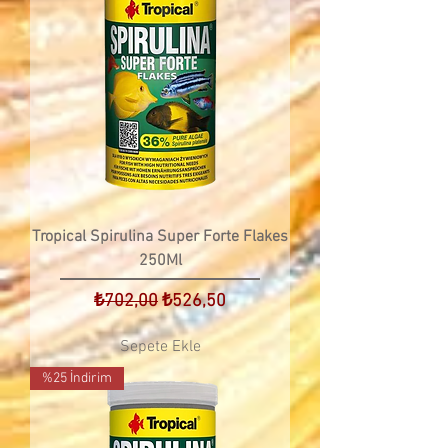
Tropical Spirulina Super Forte Flakes
250Ml
Normal Fiyat
İndirimli Fiyat
₺702,00
₺526,50
Sepete Ekle
%25 İndirim