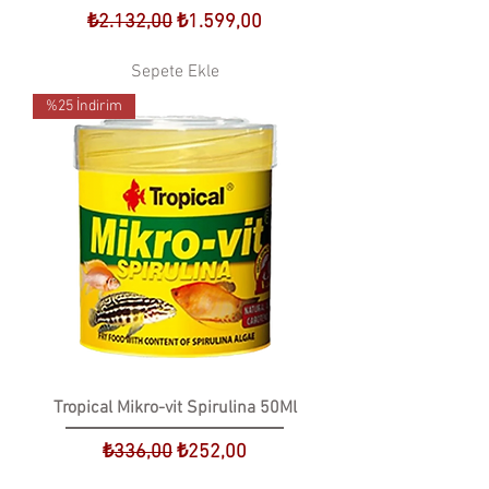
Normal Fiyat
İndirimli Fiyat
₺2.132,00
₺1.599,00
Sepete Ekle
%25 İndirim
Tropical Mikro-vit Spirulina 50Ml
Normal Fiyat
İndirimli Fiyat
₺336,00
₺252,00