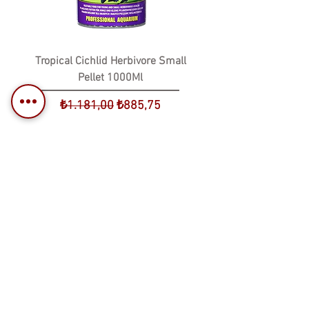
Tropical Cichlid Herbivore Small
Pellet 1000Ml
Normal Fiyat
İndirimli Fiyat
₺1.181,00
₺885,75
Sepete Ekle
%25 İndirim