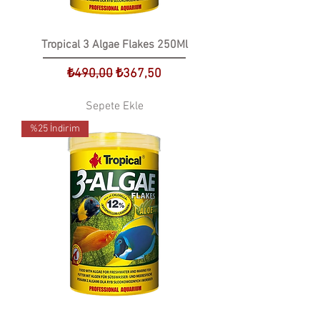
Tropical 3 Algae Flakes 250Ml
Normal Fiyat
İndirimli Fiyat
₺490,00
₺367,50
Sepete Ekle
%25 İndirim