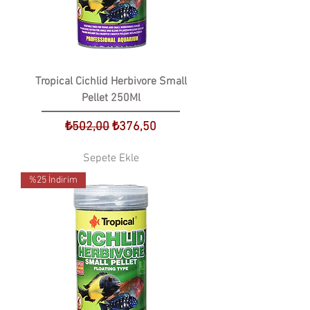
Tropical Cichlid Herbivore Small
Pellet 250Ml
Normal Fiyat
İndirimli Fiyat
₺502,00
₺376,50
Sepete Ekle
%25 İndirim