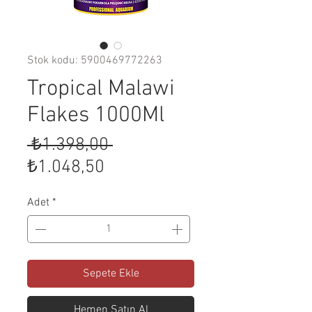
Stok kodu: 5900469772263
Tropical Malawi
Flakes 1000Ml
Normal
 ₺1.398,00 
İndirimli
Fiyat
₺1.048,50
Fiyat
Adet
*
Sepete Ekle
Hemen Satın Al