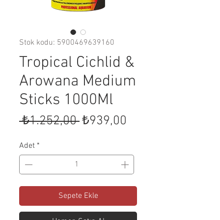
Stok kodu: 5900469639160
Tropical Cichlid &
Arowana Medium
Sticks 1000Ml
Normal
İndirimli
 ₺1.252,00 
₺939,00
Fiyat
Fiyat
Adet
*
Sepete Ekle