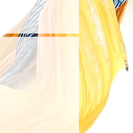
ıcının belirttiği kargo
anıldığında kargo ücreti
rşılanır. Aksi takdirde, kargo
ye aittir.