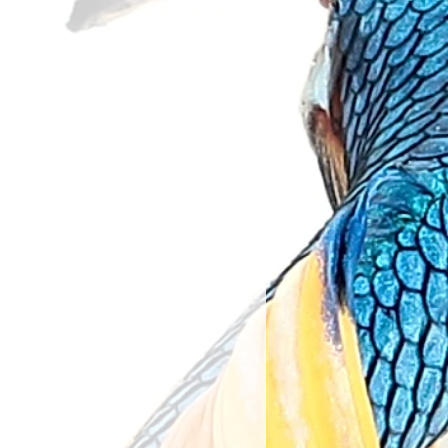
kaybetmiş veya hijyenik
ekrar kullanılması mümkün
llanma tarihine en az
erin iadesi kabul
adır.
ir.
 Ürünler:
üretici kaynaklı olarak ambalaj
artlar gereği, su ile temas etmiş
rklılık gösterebilir.
, motor, filtre medyaları, kepçe,
or vb tüm ürünler iade kapsamı
ünler, üreticinin tercihine
yerine orijinal zarf
etmeksizin koruyucu ambalajı
r.
nılan her türlü solüyon, katkı,
erin iadesi kabul
ir.
elerde, ürün tarafımıza
nra 14 gün içinde ödemeniz
onra kullanmış olduğunuz
ne geri yapılacaktır.
kapsamında yapılan