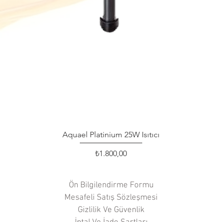
Aquael Platinium 25W Isıtıcı
Hızlı Bakış
Fiyat
₺1.800,00
Ön Bilgilendirme Formu
Mesafeli Satış Sözleşmesi
Gizlilik Ve Güvenlik