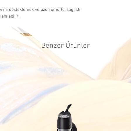
iadelerde, sat
enini desteklemek ve uzun ömürlü, sağlıklı
firmaları kull
anılabilir.
tarafımızca ka
ücreti müşteri
Benzer Ürünler