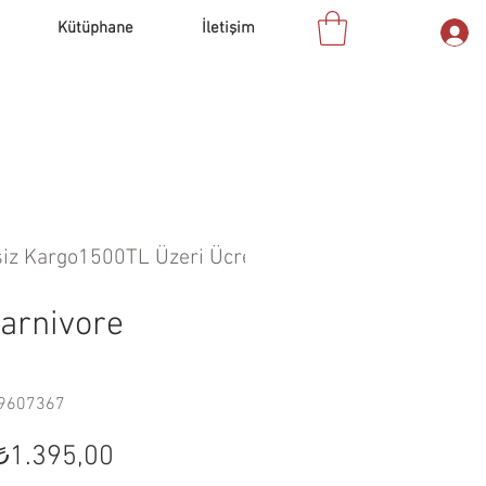
Kütüphane
İletişim
Carnivore
69607367
Normal
İndirimli
₺1.395,00