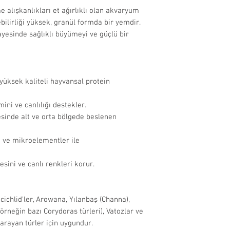
uygunluğunu 
 alışkanlıkları et ağırlıklı olan akvaryum
sebeplerle t
ilebilirliği yüksek, granül formda bir yemdir.
Ürünlerin son ku
olmayan ürünl
ayesinde sağlıklı büyümeyi ve güçlü bir
10 ay bulunmakt
edilmemekted
İade Edilemeyen
Bazı ürünlerde, 
Hijyenik stand
görseldekinden fa
filtre, ısıtıcı
 yüksek kaliteli hayvansal protein
aksesuar, dek
Düşük gramajlı ür
dışındadır.
ini ve canlılığı destekler.
göre plastik kap 
Miktarı fark 
sinde alt ve orta bölgede beslenen
formunda olabili
açılarak kulla
n ve mikroelementler ile
yem vb. ürünl
edilmemekted
sini ve canlı renkleri korur.
İade Süreci:
Onaylanan iad
ulaştıktan so
 cichlid’ler, Arowana, Yılanbaş (Channa),
işlendikten s
ı (örneğin bazı Corydoras türleri), Vatozlar ve
ödeme yöntemi
arayan türler için uygundur.
Cayma hakkı 