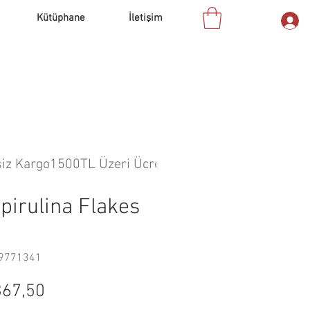
Kütüphane
İletişim
Spirulina Flakes
69771341
rmal
İndirimli
67,50