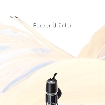
iadelerde, sat
firmaları kull
tarafımızca ka
ücreti müşteri
Benzer Ürünler