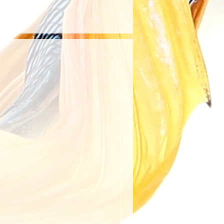
ıcının belirttiği kargo
anıldığında kargo ücreti
rşılanır. Aksi takdirde, kargo
ye aittir.