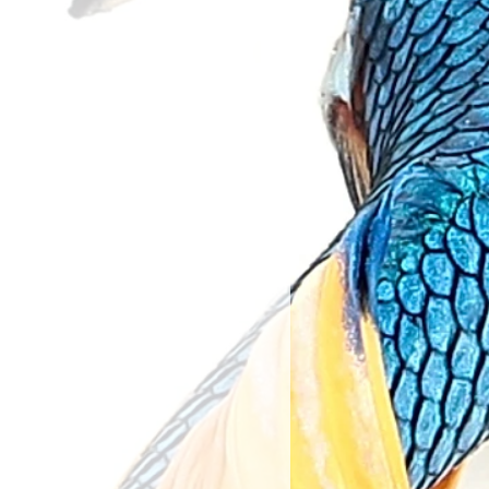
kaybetmiş veya hijyenik
ekrar kullanılması mümkün
llanma tarihine en az
erin iadesi kabul
adır.
ir.
 Ürünler:
üretici kaynaklı olarak ambalaj
artlar gereği, su ile temas etmiş
rklılık gösterebilir.
, motor, filtre medyaları, kepçe,
or vb tüm ürünler iade kapsamı
ünler, üreticinin tercihine
yerine orijinal zarf
etmeksizin koruyucu ambalajı
r.
nılan her türlü solüyon, katkı,
erin iadesi kabul
ir.
elerde, ürün tarafımıza
nra 14 gün içinde ödemeniz
onra kullanmış olduğunuz
ne geri yapılacaktır.
kapsamında yapılan