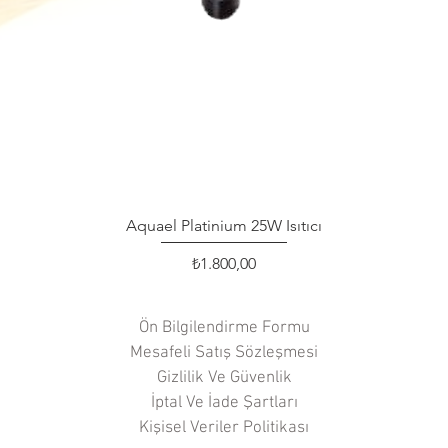
Aquael Platinium 25W Isıtıcı
Hızlı Bakış
Fiyat
₺1.800,00
Ön Bilgilendirme Formu
Mesafeli Satış Sözleşmesi
Gizlilik Ve Güvenlik
İptal Ve İade Şartları
Kişisel Veriler Politikası