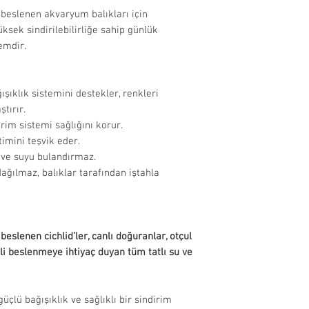
uygunluğunu 
l beslenen akvaryum balıkları için
sebeplerle t
yüksek sindirilebilirliğe sahip günlük
Ürünlerin son ku
olmayan ürünl
emdir.
10 ay bulunmakt
edilmemekted
İade Edilemeyen
Bazı ürünlerde, 
Hijyenik stand
şıklık sistemini destekler, renkleri
görseldekinden fa
filtre, ısıtıcı
ştırır.
aksesuar, dek
dirim sistemi sağlığını korur.
Düşük gramajlı ür
dışındadır.
imini teşvik eder.
göre plastik kap 
Miktarı fark 
 ve suyu bulandırmaz.
formunda olabili
açılarak kulla
ağılmaz, balıklar tarafından iştahla
yem vb. ürünl
edilmemekted
İade Süreci:
 beslenen cichlid’ler, canlı doğuranlar, otçul
Onaylanan iad
kli beslenmeye ihtiyaç duyan tüm tatlı su ve
ulaştıktan so
işlendikten s
ödeme yöntemi
üçlü bağışıklık ve sağlıklı bir sindirim
Cayma hakkı 