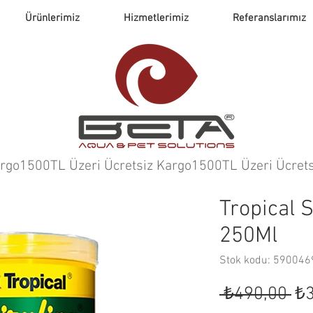
Ürünlerimiz
Hizmetlerimiz
Referanslarımız
argo
Tropical 
250Ml
Stok kodu: 59004
No
 ₺490,00 
₺3