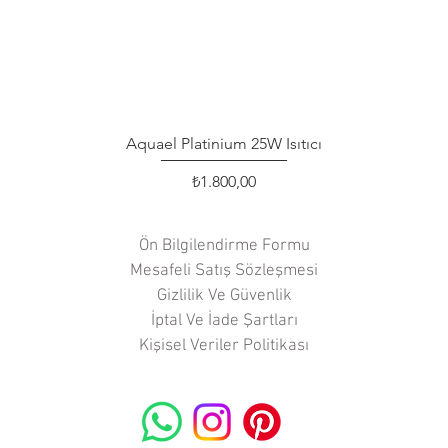
Aquael Platinium 25W Isıtıcı
Hızlı Bakış
Fiyat
₺1.800,00
Ön Bilgilendirme Formu
Mesafeli Satış Sözleşmesi
Gizlilik Ve Güvenlik
İptal Ve İade Şartları
Kişisel Veriler Politikası