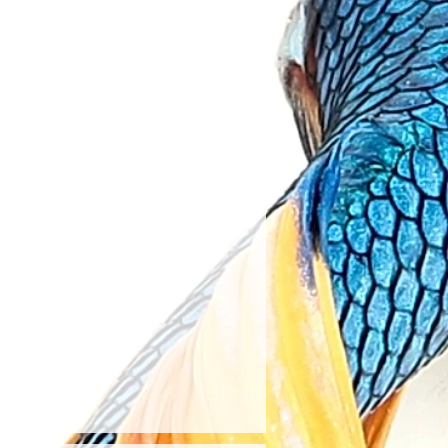
ekrar kullanılması mümkün
llanma tarihine en az
erin iadesi kabul
adır.
ir.
 Ürünler:
üretici kaynaklı olarak ambalaj
artlar gereği, su ile temas etmiş
rklılık gösterebilir.
, motor, filtre medyaları, kepçe,
or vb tüm ürünler iade kapsamı
ünler, üreticinin tercihine
yerine orijinal zarf
etmeksizin koruyucu ambalajı
r.
nılan her türlü solüyon, katkı,
erin iadesi kabul
ir.
elerde, ürün tarafımıza
nra 14 gün içinde ödemeniz
onra kullanmış olduğunuz
ne geri yapılacaktır.
kapsamında yapılan
ıcının belirttiği kargo