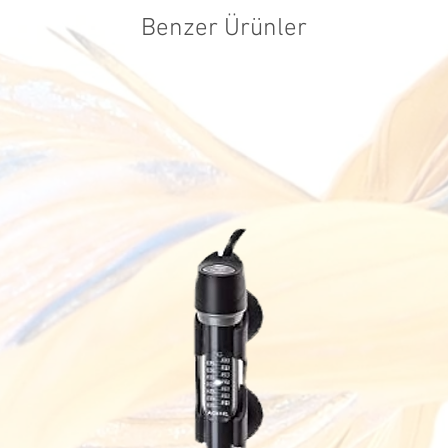
firmaları kull
Benzer Ürünler
tarafımızca ka
ücreti müşteri