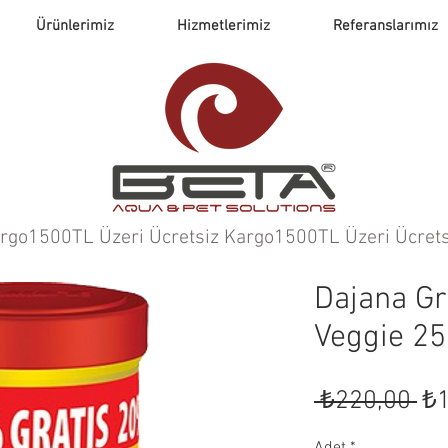
Ürünlerimiz
Hizmetlerimiz
Referanslarımız
argo
Dajana Gr
Veggie 2
No
 ₺220,00 
₺1
Fiy