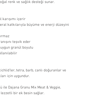
doğal renk ve sağlık desteği sunar.
sebeplerle t
Ürünlerin son ku
olmayan ürünl
10 ay bulunmakt
edilmemekted
l karışımı içerir
İade Edilemeyen
Bazı ürünlerde, 
ral katkılarıyla büyüme ve enerji düzeyini
Hijyenik stand
görseldekinden fa
filtre, ısıtıcı
dırmaz
aksesuar, dek
anışını teşvik eder
Düşük gramajlı ür
dışındadır.
n uygun granül boyutu
göre plastik kap 
Miktarı fark 
lanılabilir
formunda olabili
açılarak kulla
yem vb. ürünl
edilmemekted
chlid’ler, tetra, barb, canlı doğuranlar ve
İade Süreci:
kları için uygundur.
Onaylanan iad
ulaştıktan so
lü ile Dajana Granu Mix Meat & Veggie,
işlendikten s
 lezzetli bir ek besin sağlar.
ödeme yöntemi
Cayma hakkı 
iadelerde, sat