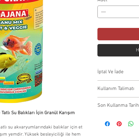
Adet
*
H
İptal Ve İade
İptal Koşulları:S
Kullanım Talimatı
önce iptal edilebil
ödemeniz aynı gü
Ürün sayfasında yer
Son Kullanma Tarih
İade Koşulları:
talimatları yalnızca
Tatlı Su Balıkları İçin Granül Karışım
İade edilecek
alma işleminizden s
Satışa sunulan t
görmemiş ve 
orijinal kullanım ta
ambalajlarında 
tlı su akvaryumlarındaki balıklar için et
Orijinal amba
uygulayınız.
ürün değildir.
şım yemdir. Yüksek besleyiciliği ile hem
uygunluğunu 