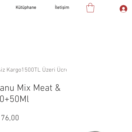
Kütüphane
İletişim
anu Mix Meat &
50+50Ml
rmal
İndirimli
76,00
at
Fiyat