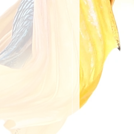
anıldığında kargo ücreti
rşılanır. Aksi takdirde, kargo
ye aittir.