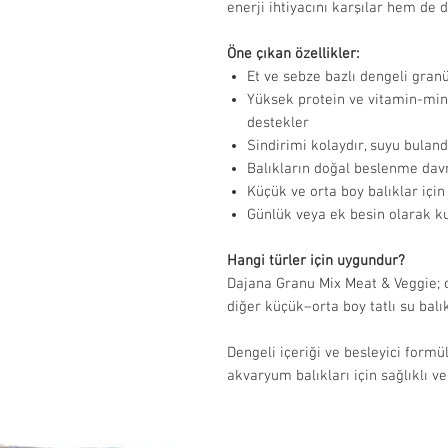
enerji ihtiyacını karşılar hem de 
Öne çıkan özellikler:
Et ve sebze bazlı dengeli granü
Yüksek protein ve vitamin-mine
destekler
Sindirimi kolaydır, suyu bulan
Balıkların doğal beslenme davr
Küçük ve orta boy balıklar içi
Günlük veya ek besin olarak kul
Hangi türler için uygundur?
Dajana Granu Mix Meat & Veggie; ci
diğer küçük–orta boy tatlı su balı
Dengeli içeriği ve besleyici formü
akvaryum balıkları için sağlıklı ve