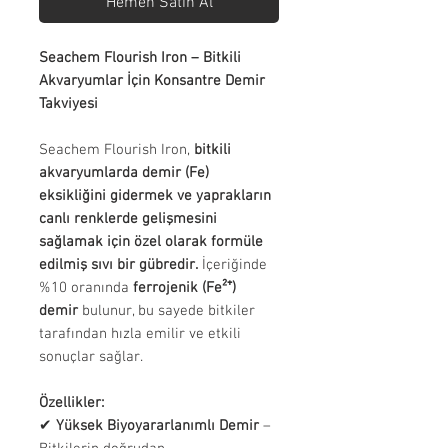
Hemen Satın Al
Seachem Flourish Iron – Bitkili
Akvaryumlar İçin Konsantre Demir
Takviyesi
Seachem Flourish Iron,
bitkili
akvaryumlarda demir (Fe)
eksikliğini gidermek ve yaprakların
canlı renklerde gelişmesini
sağlamak için özel olarak formüle
edilmiş sıvı bir gübredir.
İçeriğinde
%10 oranında
ferrojenik (Fe²⁺)
demir
bulunur, bu sayede bitkiler
tarafından hızla emilir ve etkili
sonuçlar sağlar.
Özellikler:
✔
Yüksek Biyoyararlanımlı Demir
–