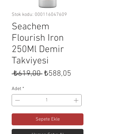
Stok kodu: 000116047609
Seachem
Flourish Iron
250Ml Demir
Takviyesi
Normal
İndirimli
 ₺619,00 
₺588,05
Fiyat
Fiyat
Adet
*
Sepete Ekle