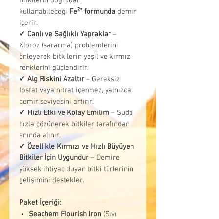
Bitkilerin doğrudan
kullanabileceği
Fe²⁺ formunda
demir
içerir.
✔
Canlı ve Sağlıklı Yapraklar
–
Kloroz (sararma) problemlerini
önleyerek bitkilerin yeşil ve kırmızı
renklerini güçlendirir.
✔
Alg Riskini Azaltır
– Gereksiz
fosfat veya nitrat içermez, yalnızca
demir seviyesini artırır.
✔
Hızlı Etki ve Kolay Emilim
– Suda
hızla çözünerek bitkiler tarafından
anında alınır.
✔
Özellikle Kırmızı ve Hızlı Büyüyen
Bitkiler İçin Uygundur
– Demire
yüksek ihtiyaç duyan bitki türlerinin
gelişimini destekler.
Paket İçeriği:
Seachem Flourish Iron
(Sıvı