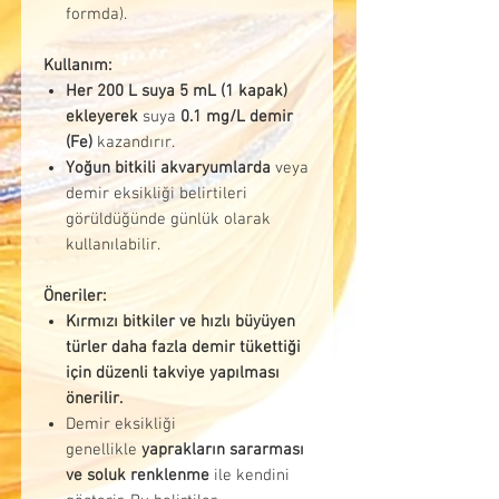
formda).
Kullanım:
Her 200 L suya 5 mL (1 kapak)
ekleyerek
suya
0.1 mg/L demir
(Fe)
kazandırır.
Yoğun bitkili akvaryumlarda
veya
demir eksikliği belirtileri
görüldüğünde günlük olarak
kullanılabilir.
Öneriler:
Kırmızı bitkiler ve hızlı büyüyen
türler daha fazla demir tükettiği
için düzenli takviye yapılması
önerilir.
Demir eksikliği
genellikle
yaprakların sararması
ve soluk renklenme
ile kendini