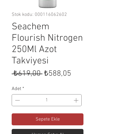
Stok kodu: 000116062602
Seachem
Flourish Nitrogen
250Ml Azot
Takviyesi
Normal
İndirimli
 ₺619,00 
₺588,05
Fiyat
Fiyat
Adet
*
Sepete Ekle