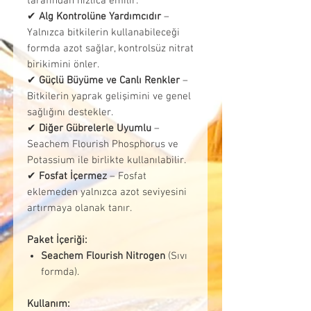
tarafından hızlıca emilir.
✔
Alg Kontrolüne Yardımcıdır
–
Yalnızca bitkilerin kullanabileceği
formda azot sağlar, kontrolsüz nitrat
birikimini önler.
✔
Güçlü Büyüme ve Canlı Renkler
–
Bitkilerin yaprak gelişimini ve genel
sağlığını destekler.
✔
Diğer Gübrelerle Uyumlu
–
Seachem Flourish Phosphorus ve
Potassium ile birlikte kullanılabilir.
✔
Fosfat İçermez
– Fosfat
eklemeden yalnızca azot seviyesini
artırmaya olanak tanır.
Paket İçeriği:
Seachem Flourish Nitrogen
(Sıvı
formda).
Kullanım: