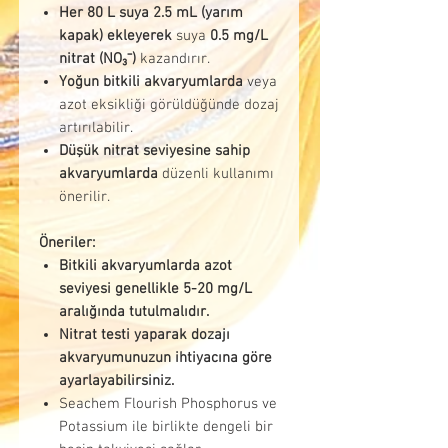
Her 80 L suya 2.5 mL (yarım
kapak) ekleyerek
suya
0.5 mg/L
nitrat (NO₃⁻)
kazandırır.
Yoğun bitkili akvaryumlarda
veya
azot eksikliği görüldüğünde dozaj
artırılabilir.
Düşük nitrat seviyesine sahip
akvaryumlarda
düzenli kullanımı
önerilir.
Öneriler:
Bitkili akvaryumlarda azot
seviyesi genellikle 5-20 mg/L
aralığında tutulmalıdır.
Nitrat testi yaparak dozajı
akvaryumunuzun ihtiyacına göre
ayarlayabilirsiniz.
Seachem Flourish Phosphorus ve
Potassium ile birlikte dengeli bir