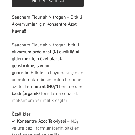
Hemen Satın Al
Seachem Flourish Nitrogen – Bitkili
Akvaryumlar İçin Konsantre Azot
Kaynağı
Seachem Flourish Nitrogen,
bitkili
akvaryumlarda azot (N) eksikliğini
gidermek için özel olarak
geliştirilmiş sıvı bir
gübredir.
Bitkilerin büyümesi için en
önemli makro besinlerden biri olan
azotu, hem
nitrat (NO₃⁻)
hem de
üre
bazlı (organik)
formlarda sunarak
maksimum verimlilik sağlar.
Özellikler:
✔
Konsantre Azot Takviyesi
– NO₃⁻
ve üre bazlı formlar içerir, bitkiler