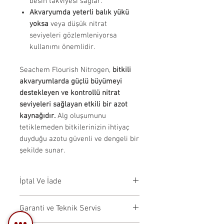
besin takviyesi sağlar.
Akvaryumda yeterli balık yükü
yoksa
veya düşük nitrat
seviyeleri gözlemleniyorsa
kullanımı önemlidir.
Seachem Flourish Nitrogen,
bitkili
akvaryumlarda güçlü büyümeyi
destekleyen ve kontrollü nitrat
seviyeleri sağlayan etkili bir azot
kaynağıdır.
Alg oluşumunu
tetiklemeden bitkilerinizin ihtiyaç
duyduğu azotu güvenli ve dengeli bir
şekilde sunar.
İptal Ve İade
İptal Koşulları:Siparişiniz,
Garanti ve Teknik Servis
kargoya verilmeden önce iptal