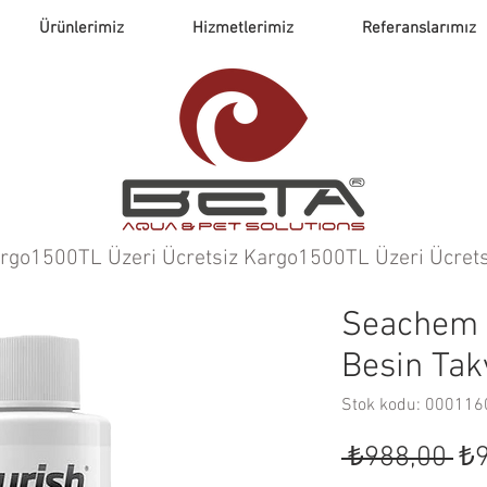
Ürünlerimiz
Hizmetlerimiz
Referanslarımız
argo
Seachem 
Besin Tak
Stok kodu: 00011
No
 ₺988,00 
₺9