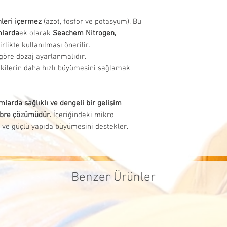
iadelerde, sat
firmaları kull
leri içermez
(azot, fosfor ve potasyum). Bu
mlarda
ek olarak
Seachem Nitrogen,
tarafımızca ka
irlikte kullanılması önerilir.
ücreti müşteri
 göre dozaj ayarlanmalıdır.
tkilerin daha hızlı büyümesini sağlamak
mlarda sağlıklı ve dengeli bir gelişim
gübre çözümüdür.
İçeriğindeki mikro
de ve güçlü yapıda büyümesini destekler.
Benzer Ürünler