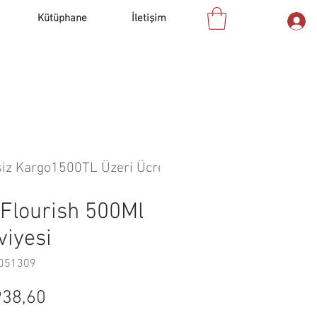
Kütüphane
İletişim
Flourish 500Ml
viyesi
6051309
rmal
İndirimli
38,60