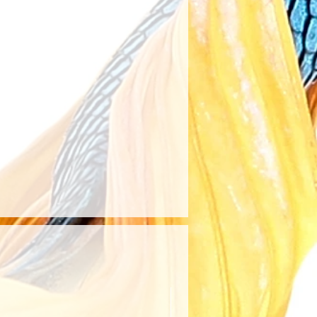
ıcının belirttiği kargo
anıldığında kargo ücreti
rşılanır. Aksi takdirde, kargo
ye aittir.