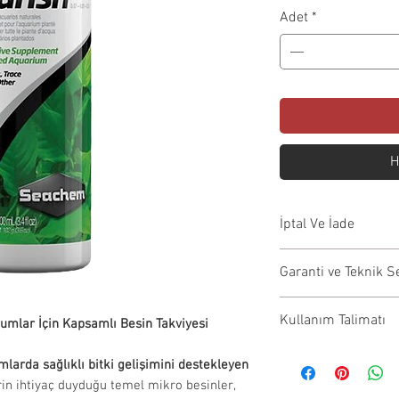
Fiy
Adet
*
H
İptal Ve İade
İptal Koşulları:S
Garanti ve Teknik S
önce iptal edilebil
ödemeniz aynı gü
Garanti kapsamı
Kullanım Talimatı
İade Koşulları:
umlar İçin Kapsamlı Besin Takviyesi
onarım, değişim vb
İade edilecek
tarafından yapıl
Ürün sayfasında 
mlarda sağlıklı bitki gelişimini destekleyen
görmemiş ve 
Garanti işlemleri
kullanım talimatl
rin ihtiyaç duyduğu temel mikro besinler,
Orijinal amba
firması ile iletiş
amaçlıdır. Satın