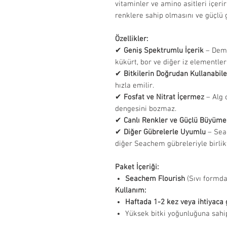
vitaminler ve amino asitleri içerir
renklere sahip olmasını ve güçlü 
Özellikler:
✔
Geniş Spektrumlu İçerik
– Demi
kükürt, bor ve diğer iz elementleri
✔
Bitkilerin Doğrudan Kullanabil
hızla emilir.
✔
Fosfat ve Nitrat İçermez
– Alg 
dengesini bozmaz.
✔
Canlı Renkler ve Güçlü Büyüme
✔
Diğer Gübrelerle Uyumlu
– Seac
diğer Seachem gübreleriyle birlikte
Paket İçeriği:
Seachem Flourish
(Sıvı formda
Kullanım:
Haftada 1-2 kez veya ihtiyaca
Yüksek bitki yoğunluğuna sahip