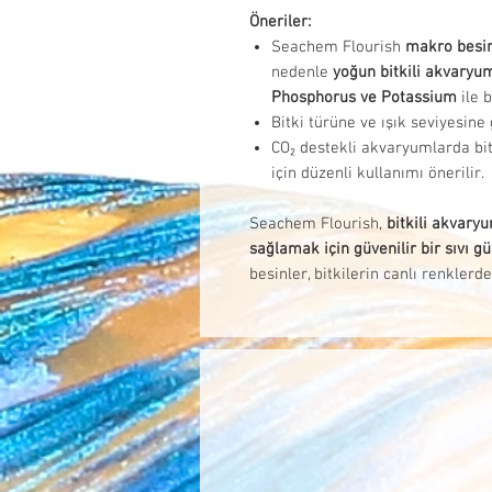
Öneriler:
Seachem Flourish
makro besin
nedenle
yoğun bitkili akvaryu
Phosphorus ve Potassium
ile b
Bitki türüne ve ışık seviyesine
CO₂ destekli akvaryumlarda bi
için düzenli kullanımı önerilir.
Seachem Flourish,
bitkili akvaryu
sağlamak için güvenilir bir sıvı 
besinler, bitkilerin canlı renkler