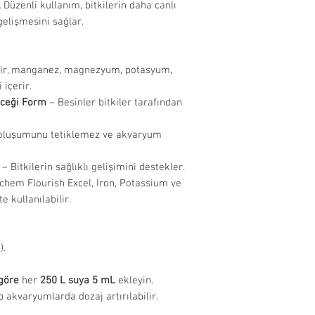
. Düzenli kullanım, bitkilerin daha canlı
uygunluğunu 
Eğer ithalatçı fi
üzerinde yer alan
gelişmesini sağlar.
sebeplerle t
bizimle iletişime
talimatlarını esa
olmayan ürünl
edilmemekted
r, manganez, magnezyum, potasyum,
İade Edilemeyen
 içerir.
Hijyenik stand
eceği Form
– Besinler bitkiler tarafından
filtre, ısıtıcı
aksesuar, dek
oluşumunu tetiklemez ve akvaryum
dışındadır.
Miktarı fark 
– Bitkilerin sağlıklı gelişimini destekler.
açılarak kulla
hem Flourish Excel, Iron, Potassium ve
yem vb. ürünl
 kullanılabilir.
edilmemekted
İade Süreci:
Onaylanan iad
).
ulaştıktan so
işlendikten s
 göre
her
250 L suya 5 mL
ekleyin.
ödeme yöntemi
 akvaryumlarda dozaj artırılabilir.
Cayma hakkı 