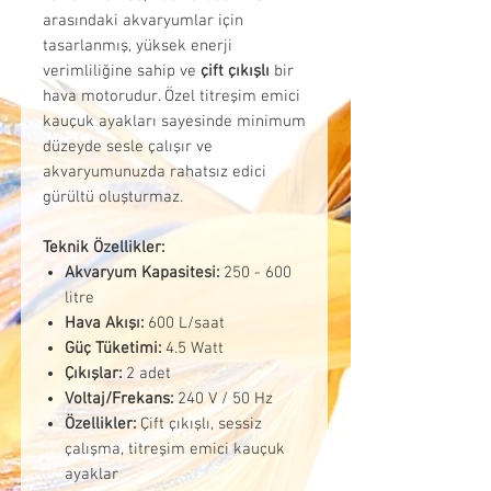
arasındaki akvaryumlar için
tasarlanmış, yüksek enerji
verimliliğine sahip ve
çift çıkışlı
bir
hava motorudur. Özel titreşim emici
kauçuk ayakları sayesinde minimum
düzeyde sesle çalışır ve
akvaryumunuzda rahatsız edici
gürültü oluşturmaz.
Teknik Özellikler:
Akvaryum Kapasitesi:
250 - 600
litre
Hava Akışı:
600 L/saat
Güç Tüketimi:
4.5 Watt
Çıkışlar:
2 adet
Voltaj/Frekans:
240 V / 50 Hz
Özellikler:
Çift çıkışlı, sessiz
çalışma, titreşim emici kauçuk
ayaklar