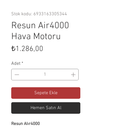
Stok kodu: 6933163305344
Resun Air4000
Hava Motoru
Fiyat
₺1.286,00
Adet
*
Sepete Ekle
Hemen Satın Al
Resun AIır4000