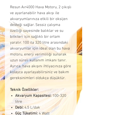
Resun Aır4000 Hava Motoru, 2 çıkışlı
ve ayarlanabilir hava akışı ile
akvaryumlarınıza etkili bir oksijen
desteği sağlar. Sessiz çalışma
özelliği sayesinde balıklar ve su
bitkileri için sağlıklı bir ortam
yaratır. 100 ila 320 litre arasındaki
akvaryumlar için ideal olan bu hava
motoru, enerji verimliliği sunarak
uzun süreli kullanım imkanı tanır.
Ayrıca, hava akışını ihtiyacınıza göre
kolayca ayarlayabilirsiniz ve bakım
gereksinimleri oldukça düşüktür.
Teknik Özellikler:
Akvaryum Kapasitesi:
100-320
litre
Debi:
4,5 L/dak
Güç Tüketimi:
4 Watt