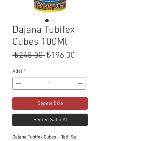
Dajana Tubifex
Cubes 100Ml
Normal
İndirimli
 ₺245,00 
₺196,00
Fiyat
Fiyat
Adet
*
Sepete Ekle
Hemen Satın Al
Dajana Tubifex Cubes – Tatlı Su