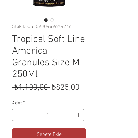
Stok kodu: 5900469674246
Tropical Soft Line
America
Granules Size M
250Ml
Normal
İndirimli
 ₺1.100,00 
₺825,00
Fiyat
Fiyat
Adet
*
Sepete Ekle