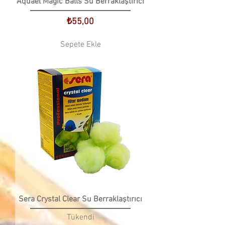
Aquael Magic Balls Su Berraklaştırıcı
Fiyat
₺55,00
Sepete Ekle
Sera Crystal Clear Su Berraklaştırıcı
Tükendi