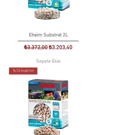
Eheim Substrat 2L
Normal Fiyat
İndirimli Fiyat
₺3.372,00
₺3.203,40
Sepete Ekle
%10 İndirim