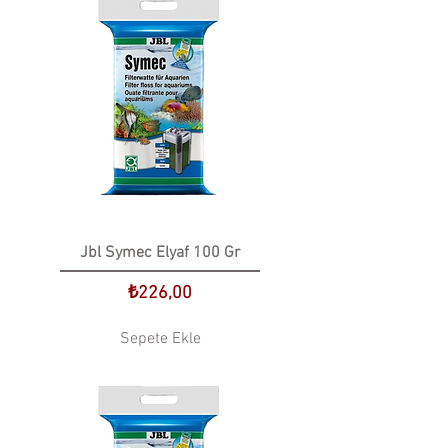
Jbl Symec Elyaf 100 Gr
Fiyat
₺226,00
Sepete Ekle