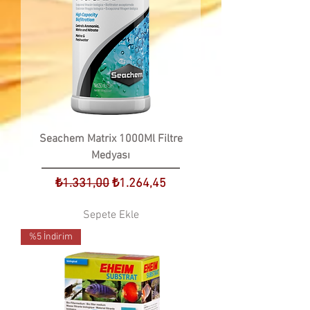
Seachem Matrix 1000Ml Filtre
Medyası
Normal Fiyat
İndirimli Fiyat
₺1.331,00
₺1.264,45
Sepete Ekle
%5 İndirim