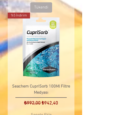
Tükendi
%5 İndirim
Seachem CupriSorb 100Ml Filtre
Medyası
Normal Fiyat
İndirimli Fiyat
₺992,00
₺942,40
Sepete Ekle