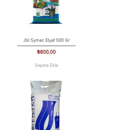
Jbl Symec Elyaf 500 Gr
Fiyat
₺800,00
Sepete Ekle