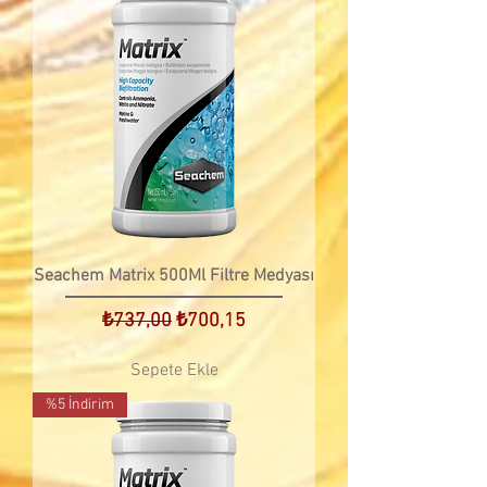
Seachem Matrix 500Ml Filtre Medyası
Normal Fiyat
İndirimli Fiyat
₺737,00
₺700,15
Sepete Ekle
%5 İndirim