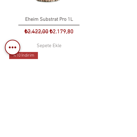
Eheim Substrat Pro 1L
Normal Fiyat
İndirimli Fiyat
₺2.422,00
₺2.179,80
Sepete Ekle
%10 İndirim