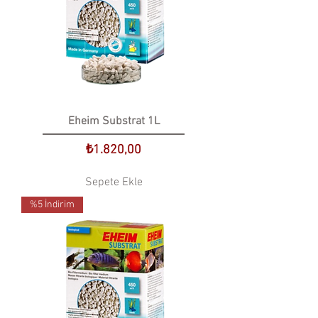
Eheim Substrat 1L
Fiyat
₺1.820,00
Sepete Ekle
%5 İndirim