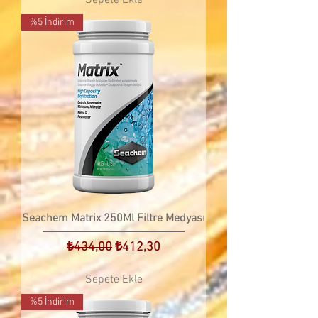
%5 İndirim
Seachem Matrix 250Ml Filtre Medyası
Normal Fiyat
İndirimli Fiyat
₺434,00
₺412,30
Sepete Ekle
%5 İndirim