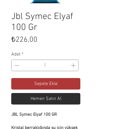
Jbl Symec Elyaf
100 Gr
Fiyat
₺226,00
Adet
*
Sepete Ekle
Hemen Satın Al
JBL Symec Elyaf 100 GR
Kristal berraklığında su için yüksek