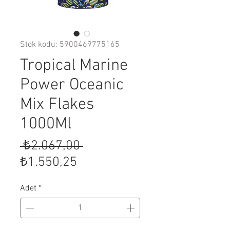
Stok kodu: 5900469775165
Tropical Marine
Power Oceanic
Mix Flakes
1000Ml
Normal
 ₺2.067,00 
İndirimli
Fiyat
₺1.550,25
Fiyat
Adet
*