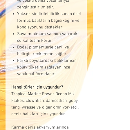
ve çeşitli deniz yosunlarıyla
zenginleştirilmiştir.
Yüksek sindirilebilirlik sunan özel
formül, balıkların bağışıklığını ve
kondisyonunu destekler.
Suya minimum salınım yaparak
su kalitesini korur.
Doğal pigmentlerle canlı ve
belirgin renklenme sağlar.
Farklı boyutlardaki balıklar için
kolay tüketim sağlayan ince
yapılı pul formdadır.
Hangi türler için uygundur?
Tropical Marine Power Ocean Mix
Flakes; clownfish, damselfish, goby,
tang, wrasse ve diğer omnivor-etçil
deniz balıkları için uygundur.
Karma deniz akvaryumlarında