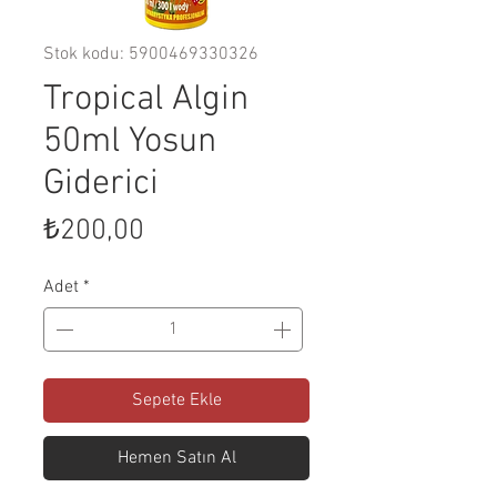
Stok kodu: 5900469330326
Tropical Algin
50ml Yosun
Giderici
Fiyat
₺200,00
Adet
*
Sepete Ekle
Hemen Satın Al