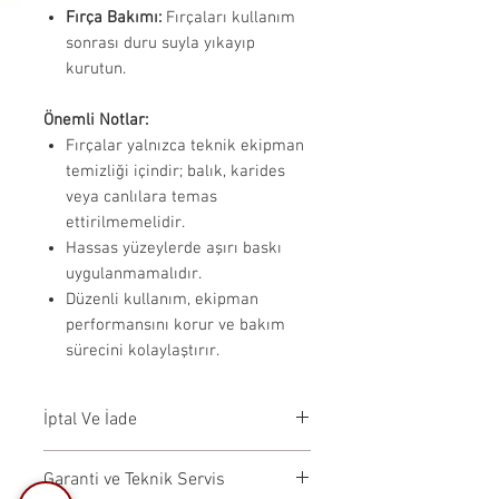
Fırça Bakımı:
Fırçaları kullanım
sonrası duru suyla yıkayıp
kurutun.
Önemli Notlar:
Fırçalar yalnızca teknik ekipman
temizliği içindir; balık, karides
veya canlılara temas
ettirilmemelidir.
Hassas yüzeylerde aşırı baskı
uygulanmamalıdır.
Düzenli kullanım, ekipman
performansını korur ve bakım
sürecini kolaylaştırır.
İptal Ve İade
İptal Koşulları:Siparişiniz,
Garanti ve Teknik Servis
kargoya verilmeden önce iptal