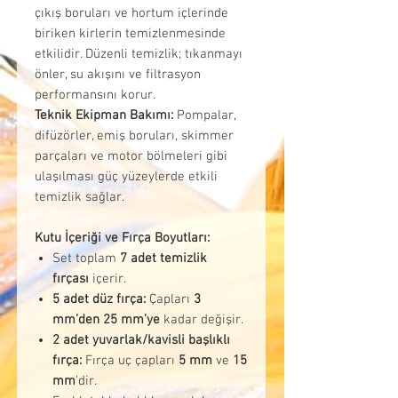
çıkış boruları ve hortum içlerinde
biriken kirlerin temizlenmesinde
etkilidir. Düzenli temizlik; tıkanmayı
önler, su akışını ve filtrasyon
performansını korur.
Teknik Ekipman Bakımı:
Pompalar,
difüzörler, emiş boruları, skimmer
parçaları ve motor bölmeleri gibi
ulaşılması güç yüzeylerde etkili
temizlik sağlar.
Kutu İçeriği ve Fırça Boyutları:
Set toplam
7 adet temizlik
fırçası
içerir.
5 adet düz fırça:
Çapları
3
mm’den 25 mm’ye
kadar değişir.
2 adet yuvarlak/kavisli başlıklı
fırça:
Fırça uç çapları
5 mm
ve
15
mm
’dir.