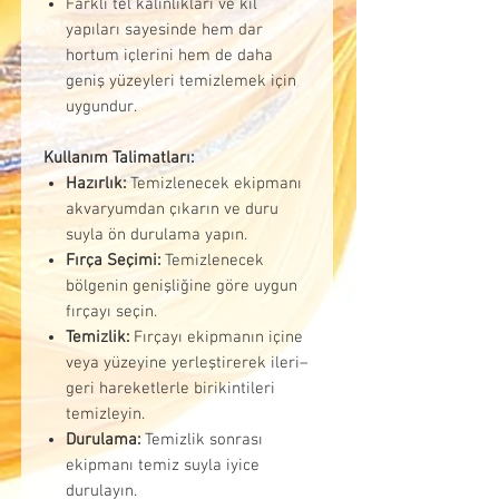
Farklı tel kalınlıkları ve kıl
yapıları sayesinde hem dar
hortum içlerini hem de daha
geniş yüzeyleri temizlemek için
uygundur.
Kullanım Talimatları:
Hazırlık:
Temizlenecek ekipmanı
akvaryumdan çıkarın ve duru
suyla ön durulama yapın.
Fırça Seçimi:
Temizlenecek
bölgenin genişliğine göre uygun
fırçayı seçin.
Temizlik:
Fırçayı ekipmanın içine
veya yüzeyine yerleştirerek ileri–
geri hareketlerle birikintileri
temizleyin.
Durulama:
Temizlik sonrası
ekipmanı temiz suyla iyice
durulayın.