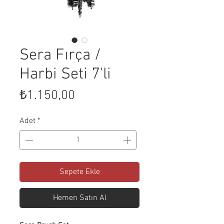
Sera Fırça /
Harbi Seti 7'li
Fiyat
₺1.150,00
Adet
*
Sepete Ekle
Hemen Satın Al