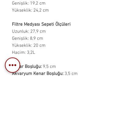
Genişlik: 19,2 cm
Yükseklik: 24,2 cm
Filtre Medyası Sepeti Ölçüleri
Uzunluk: 27,9 cm
Genişlik: 8,9 cm
Yükseklik: 20 cm
Hacim: 3,2L
Duvar Boşluğu:
9,5 cm
Akvaryum Kenar Boşluğu:
3,5 cm
Akvaryum İç Trim Açıklığı:
5 cm
Debi:
2000L/H
GüçTüketimi:
10-12W
İptal Ve İade
İptal Koşulları:Siparişiniz,