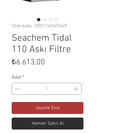
Stok kodu: 000116065245
Seachem Tidal
110 Askı Filtre
Fiyat
₺6.613,00
Adet
*
Sepete Ekle
Hemen Satın Al