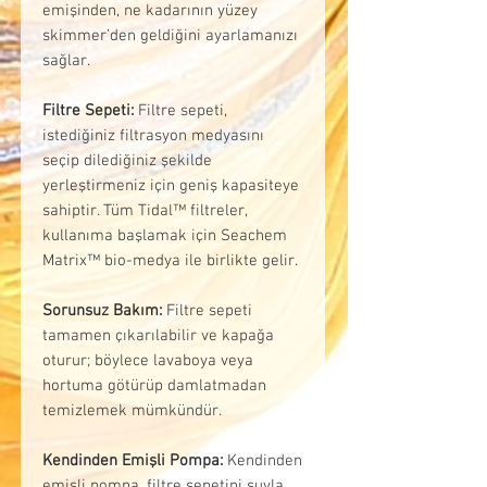
emişinden, ne kadarının yüzey
skimmer’den geldiğini ayarlamanızı
sağlar.
Filtre Sepeti:
Filtre sepeti,
istediğiniz filtrasyon medyasını
seçip dilediğiniz şekilde
yerleştirmeniz için geniş kapasiteye
sahiptir. Tüm Tidal™ filtreler,
kullanıma başlamak için Seachem
Matrix™ bio-medya ile birlikte gelir.
Sorunsuz Bakım:
Filtre sepeti
tamamen çıkarılabilir ve kapağa
oturur; böylece lavaboya veya
hortuma götürüp damlatmadan
temizlemek mümkündür.
Kendinden Emişli Pompa:
Kendinden
emişli pompa, filtre sepetini suyla