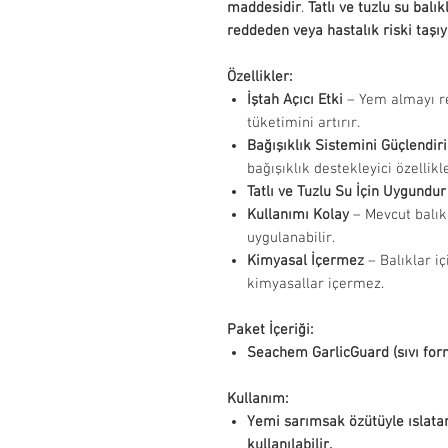
maddesidir
.
Tatlı ve tuzlu su balık
reddeden veya hastalık riski taşıya
Özellikler:
İştah Açıcı Etki
– Yem almayı re
tüketimini artırır.
Bağışıklık Sistemini Güçlendiri
bağışıklık destekleyici özellikl
Tatlı ve Tuzlu Su İçin Uygundur
Kullanımı Kolay
– Mevcut balık 
uygulanabilir.
Kimyasal İçermez
– Balıklar i
kimyasallar içermez.
Paket İçeriği:
Seachem GarlicGuard (sıvı for
Kullanım:
Yemi sarımsak özütüyle ıslat
kullanılabilir.