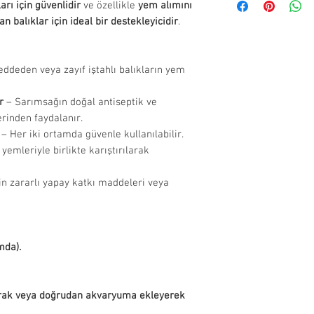
görmemiş ve 
Garanti işlemleri
ları için güvenlidir
ve özellikle
yem alımını
kullanım talimatl
Orijinal amba
firması ile iletiş
n balıklar için ideal bir destekleyicidir
.
amaçlıdır. Satın
uygunluğunu 
Eğer ithalatçı fi
üzerinde yer alan
sebeplerle t
bizimle iletişime
talimatlarını esa
olmayan ürünl
ddeden veya zayıf iştahlı balıkların yem
edilmemekted
İade Edilemeyen
r
– Sarımsağın doğal antiseptik ve
Hijyenik stand
erinden faydalanır.
– Her iki ortamda güvenle kullanılabilir.
filtre, ısıtıcı
yemleriyle birlikte karıştırılarak
aksesuar, dek
dışındadır.
çin zararlı yapay katkı maddeleri veya
Miktarı fark 
açılarak kulla
yem vb. ürünl
edilmemekted
mda).
İade Süreci:
Onaylanan iad
ulaştıktan so
arak veya doğrudan akvaryuma ekleyerek
işlendikten s