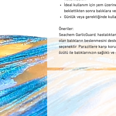
İdeal kullanım için yem üzerin
beklettikten sonra balıklara ve
Günlük veya gerektiğinde kullan
Öneriler:
Seachem GarlicGuard
,
hastalıktan
olan balıkların beslenmesini de
seçenektir
.
Parazitlere karşı kor
özütü ile balıklarınızın sağlıklı 