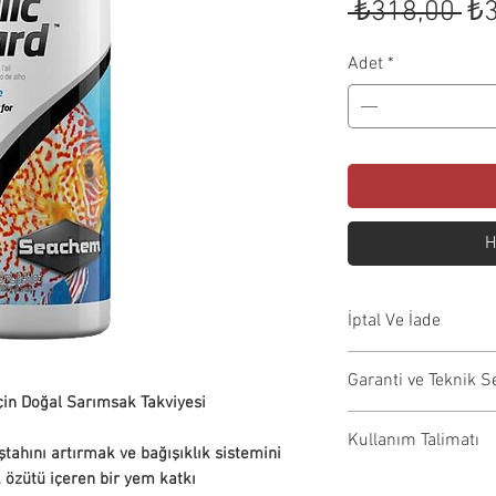
No
 ₺318,00 
₺3
Fiy
Adet
*
H
İptal Ve İade
İptal Koşulları:S
Garanti ve Teknik S
önce iptal edilebil
çin Doğal Sarımsak Takviyesi
ödemeniz aynı gü
Garanti kapsamı
Kullanım Talimatı
İade Koşulları:
onarım, değişim vb
iştahını artırmak ve bağışıklık sistemini
İade edilecek
tarafından yapıl
 özütü içeren bir yem katkı
Ürün sayfasında 