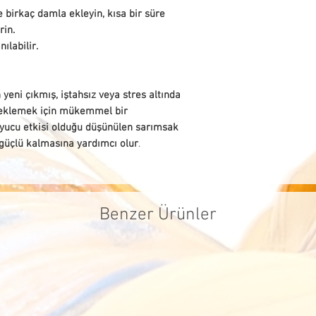
ödeme yöntemi
e birkaç damla ekleyin, kısa bir süre
Cayma hakkı 
rin.
iadelerde, sat
ılabilir.
firmaları kull
tarafımızca ka
ücreti müşteri
 yeni çıkmış, iştahsız veya stres altında
steklemek için mükemmel bir
uyucu etkisi olduğu düşünülen sarımsak
ve güçlü kalmasına yardımcı olur
.
Benzer Ürünler