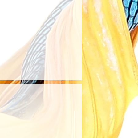
ne geri yapılacaktır.
kapsamında yapılan
ıcının belirttiği kargo
anıldığında kargo ücreti
rşılanır. Aksi takdirde, kargo
ye aittir.