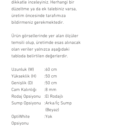
dikkatle inceleyiniz. Herhangi bir
düzeltme ya da ek talebiniz varsa,
üretim öncesinde tarafımıza
bildirmeniz gerekmektedir.
Ürün görsellerinde yer alan ölçüler
temsili olup, üretimde esas alınacak
olan veriler yalnızca aşağıdaki
tabloda belirtilen değerlerdir.
Uzunluk (W)
:
60 cm
Yükseklik (H)
:
50 cm
Genişlik (D)
:
50 cm
Cam Kalınlığı
:
8 mm
Rodaj Opsiyonu
:
El Rodajlı
Sump Opsiyonu
:
Arka/İç Sump
(Beyaz)
OptiWhite
:
Yok
Opsiyonu