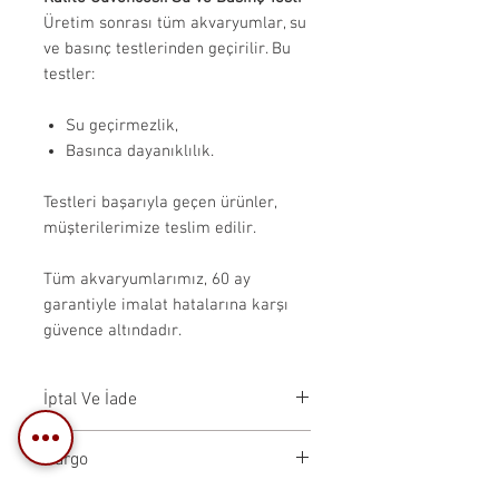
Üretim sonrası tüm akvaryumlar, su
ve basınç testlerinden geçirilir. Bu
testler:
Su geçirmezlik,
Basınca dayanıklılık.
Testleri başarıyla geçen ürünler,
müşterilerimize teslim edilir.
Tüm akvaryumlarımız, 60 ay
garantiyle imalat hatalarına karşı
güvence altındadır.
İptal Ve İade
Tüm akvaryumlar müşterilerimizin
Kargo
belirlediği özel opsiyonlar
dahilinde ön siparişli olarak