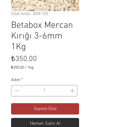
Stok kodu: 888105
Betabox Mercan
Kırığı 3-6mm
1Kg
Fiyat
₺350,00
₺350,00
/
1kg
1
Kilogram
Adet
*
fiyatı
₺350,00
Sepete Ekle
Hemen Satın Al