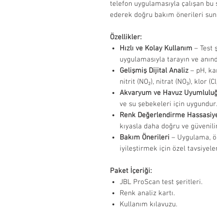
telefon uygulamasıyla çalışan bu 
ederek doğru bakım önerileri sun
Özellikler:
Hızlı ve Kolay Kullanım
– Test 
uygulamasıyla tarayın ve anınd
Gelişmiş Dijital Analiz
– pH, kar
nitrit (NO₂), nitrat (NO₃), klor (
Akvaryum ve Havuz Uyumlulu
ve su şebekeleri için uygundur
Renk Değerlendirme Hassasiye
kıyasla daha doğru ve güvenili
Bakım Önerileri
– Uygulama, öl
iyileştirmek için özel tavsiyele
Paket İçeriği:
JBL ProScan test şeritleri.
Renk analiz kartı.
Kullanım kılavuzu.