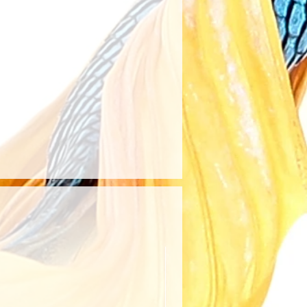
ıcının belirttiği kargo
anıldığında kargo ücreti
rşılanır. Aksi takdirde, kargo
ye aittir.