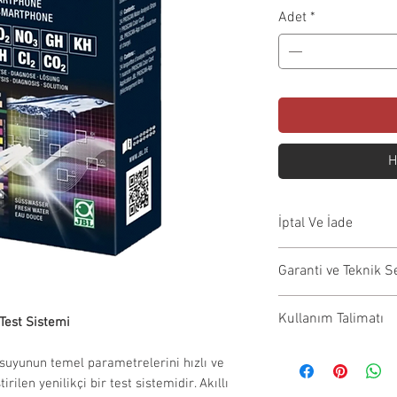
F
Adet
*
H
İptal Ve İade
İptal Koşulları:S
Garanti ve Teknik S
önce iptal edilebil
ödemeniz aynı gü
Garanti kapsamı
Kullanım Talimatı
İade Koşulları:
 Test Sistemi
onarım, değişim vb
İade edilecek
tarafından yapıl
Ürün sayfasında yer
uyunun temel parametrelerini hızlı ve
görmemiş ve 
Garanti işlemleri
talimatları yalnızca
irilen yenilikçi bir test sistemidir. Akıllı
Orijinal amba
firması ile iletiş
alma işleminizden s