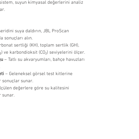
sistem, suyun kimyasal değerlerini analiz
uygunluğunu 
Eğer ithalatçı fi
orijinal kullanım ta
ar.
sebeplerle t
bizimle iletişime
uygulayınız.
olmayan ürünl
edilmemekted
şeridini suya daldırın, JBL ProScan
İade Edilemeyen
a sonuçları alın.
Hijyenik stand
bonat sertliği (KH), toplam sertlik (GH),
filtre, ısıtıcı
Cl₂) ve karbondioksit (CO₂) seviyelerini ölçer.
aksesuar, dek
ğu
– Tatlı su akvaryumları, bahçe havuzları
dışındadır.
.
Miktarı fark 
ti
– Geleneksel görsel test kitlerine
açılarak kulla
r sonuçlar sunar.
yem vb. ürünl
çülen değerlere göre su kalitesini
edilmemekted
r sunar.
İade Süreci:
Onaylanan iad
ulaştıktan so
işlendikten s
ödeme yöntemi
Cayma hakkı 