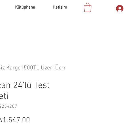
Kütüphane
İletişim
an 24'lü Test
eti
62254207
Normal
İndirimli
₺1.547,00