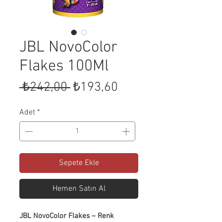
JBL NovoColor
Flakes 100Ml
Normal
İndirimli
 ₺242,00 
₺193,60
Fiyat
Fiyat
Adet
*
Sepete Ekle
Hemen Satın Al
JBL NovoColor Flakes – Renk