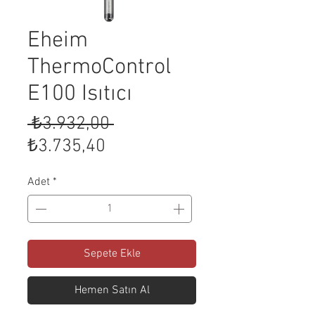
Eheim
ThermoControl
E100 Isıtıcı
Normal
 ₺3.932,00 
İndirimli
Fiyat
₺3.735,40
Fiyat
Adet
*
Sepete Ekle
Hemen Satın Al