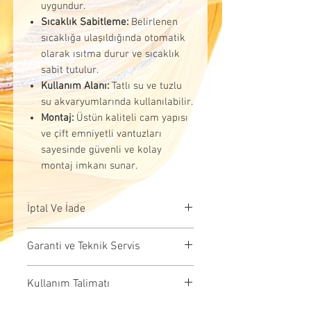
uygundur.
Sıcaklık Sabitleme:
Belirlenen
sıcaklığa ulaşıldığında otomatik
olarak ısıtma durur ve sıcaklık
sabit tutulur.
Kullanım Alanı:
Tatlı su ve tuzlu
su akvaryumlarında kullanılabilir.
Montaj:
Üstün kaliteli cam yapısı
ve çift emniyetli vantuzları
sayesinde güvenli ve kolay
montaj imkanı sunar.
İptal Ve İade
İptal Koşulları:Siparişiniz,
Garanti ve Teknik Servis
kargoya verilmeden önce iptal
edilebilir. İptal talebinizi
Garanti kapsamında işlem
Kullanım Talimatı
ilettiğinizde ödemeniz aynı gün
gerektiren ürünlerin onarım,
içinde işlenerek iade edilir.
değişim vb. işlemleri, ilgili
Ürün sayfasında yer