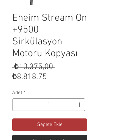
Eheim Stream On
+9500
Sirkülasyon
Motoru Kopyası
Normal
 ₺10.375,00 
İndirimli
Fiyat
₺8.818,75
Fiyat
Adet
*
Sepete Ekle