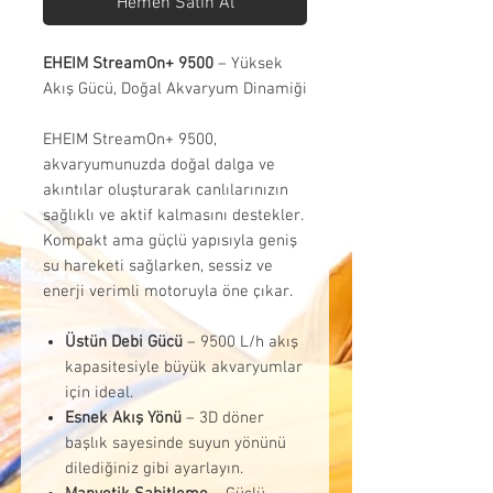
Hemen Satın Al
EHEIM StreamOn+ 9500
– Yüksek
Akış Gücü, Doğal Akvaryum Dinamiği
EHEIM StreamOn+ 9500,
akvaryumunuzda doğal dalga ve
akıntılar oluşturarak canlılarınızın
sağlıklı ve aktif kalmasını destekler.
Kompakt ama güçlü yapısıyla geniş
su hareketi sağlarken, sessiz ve
enerji verimli motoruyla öne çıkar.
Üstün Debi Gücü
– 9500 L/h akış
kapasitesiyle büyük akvaryumlar
için ideal.
Esnek Akış Yönü
– 3D döner
başlık sayesinde suyun yönünü
dilediğiniz gibi ayarlayın.