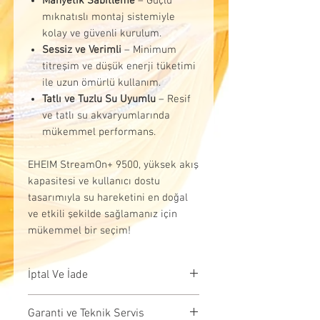
Manyetik Sabitleme
– Güçlü
mıknatıslı montaj sistemiyle
kolay ve güvenli kurulum.
Sessiz ve Verimli
– Minimum
titreşim ve düşük enerji tüketimi
ile uzun ömürlü kullanım.
Tatlı ve Tuzlu Su Uyumlu
– Resif
ve tatlı su akvaryumlarında
mükemmel performans.
EHEIM StreamOn+ 9500, yüksek akış
kapasitesi ve kullanıcı dostu
tasarımıyla su hareketini en doğal
ve etkili şekilde sağlamanız için
mükemmel bir seçim!
İptal Ve İade
İptal Koşulları:Siparişiniz,
Garanti ve Teknik Servis
kargoya verilmeden önce iptal