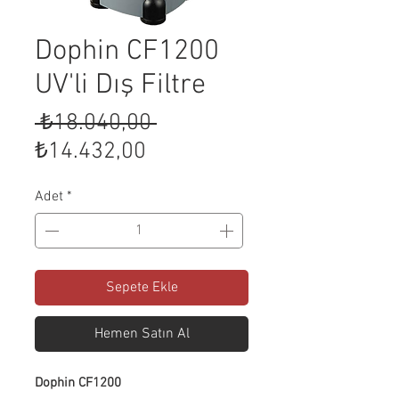
Dophin CF1200
UV'li Dış Filtre
Normal
 ₺18.040,00 
İndirimli
Fiyat
₺14.432,00
Fiyat
Adet
*
Sepete Ekle
Hemen Satın Al
Dophin CF1200