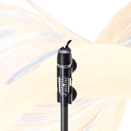
firmaları kull
tarafımızca ka
ücreti müşteri