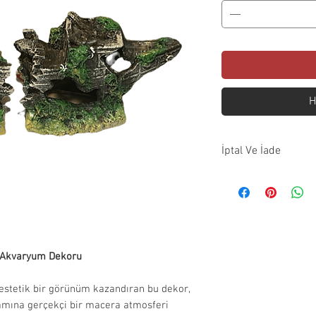
H
İptal Ve İade
İptal Koşulları:S
önce iptal edilebil
ödemeniz aynı gü
İade Koşulları:
İade edilecek
a Akvaryum Dekoru
görmemiş ve 
Orijinal amba
estetik bir görünüm kazandıran bu dekor,
uygunluğunu 
tamına gerçekçi bir macera atmosferi
sebeplerle t