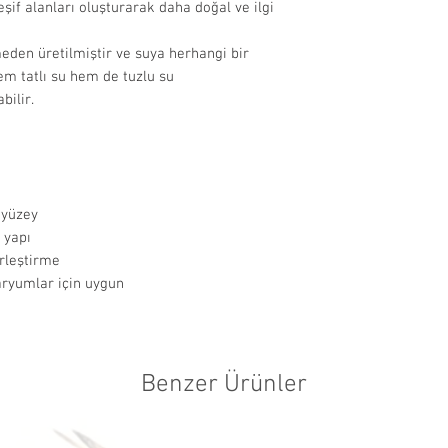
eşif alanları oluşturarak daha doğal ve ilgi
olmayan ürünl
edilmemekted
den üretilmiştir ve suya herhangi bir
İade Edilemeyen
m tatlı su hem de tuzlu su
Hijyenik stand
bilir.
filtre, ısıtıcı
aksesuar, dek
dışındadır.
Miktarı fark 
açılarak kulla
 yüzey
yem vb. ürünl
 yapı
edilmemekted
erleştirme
aryumlar için uygun
İade Süreci:
Onaylanan iad
ulaştıktan so
işlendikten s
Benzer Ürünler
ödeme yöntemi
Cayma hakkı 
iadelerde, sat