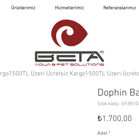
Ürünlerimiz
Hizmetlerimiz
Referanslarımız
argo
Dophin Ba
Stok kodu: 69381
Fi
₺1.700,00
Adet
*