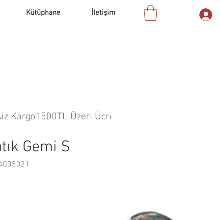
Kütüphane
İletişim
tık Gemi S
04035021
yat