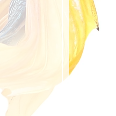
anıldığında kargo ücreti
rşılanır. Aksi takdirde, kargo
ye aittir.