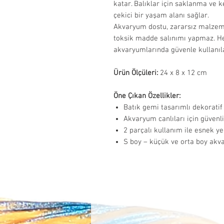
katar. Balıklar için saklanma ve k
çekici bir yaşam alanı sağlar.
Akvaryum dostu, zararsız malzeme
toksik madde salınımı yapmaz. He
akvaryumlarında güvenle kullanıla
Ürün Ölçüleri:
24 x 8 x 12 cm
Öne Çıkan Özellikler:
Batık gemi tasarımlı dekoratif
Akvaryum canlıları için güvenli
2 parçalı kullanım ile esnek y
S boy – küçük ve orta boy akv