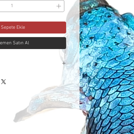
Sepete Ekle
emen Satın Al
iparişiniz, kargoya verilmeden
ir. İptal talebinizi ilettiğinizde
n içinde işlenerek iade edilir.
 ürünlerin kullanılmamış, hasar
eksiksiz olması gerekmektedir.
lajı bozulmuş, tekrar satışa
kaybetmiş veya hijyenik
ekrar kullanılması mümkün