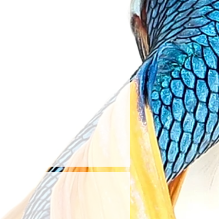
erin iadesi kabul
ir.
 Ürünler:
artlar gereği, su ile temas etmiş
, motor, filtre medyaları, kepçe,
or vb tüm ürünler iade kapsamı
etmeksizin koruyucu ambalajı
nılan her türlü solüyon, katkı,
erin iadesi kabul
ir.
elerde, ürün tarafımıza
nra 14 gün içinde ödemeniz
onra kullanmış olduğunuz
ne geri yapılacaktır.
kapsamında yapılan
ıcının belirttiği kargo