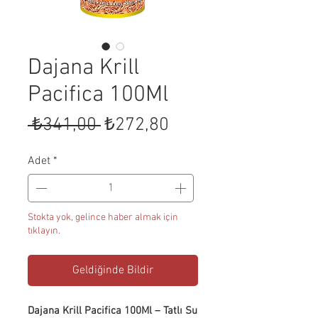
Dajana Krill
Pacifica 100Ml
Normal
İndirimli
 ₺341,00 
₺272,80
Fiyat
Fiyat
Adet
*
Stokta yok, gelince haber almak için
tıklayın.
Geldiğinde Bildir
Dajana Krill Pacifica 100Ml – Tatlı Su