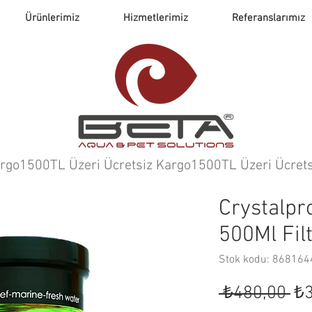
Ürünlerimiz
Hizmetlerimiz
Referanslarımız
argo
Crystalpr
500Ml Fil
Stok kodu: 86816
No
 ₺480,00 
₺3