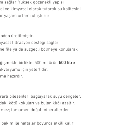
nı sağlar. Yüksek gözenekli yapısı
uygunluğunu 
Eğer ithalatçı fi
orijinal kullanım ta
el ve kimyasal olarak tutarak su kalitesini
sebeplerle t
bizimle iletişime
uygulayınız.
ı bir yaşam ortamı oluşturur.
olmayan ürünl
edilmemekted
İade Edilemeyen
nden üretilmiştir.
Hijyenik stand
yasal filtrasyon desteği sağlar.
filtre, ısıtıcı
sine file ya da süzgeçli bölmeye konularak
aksesuar, dek
dışındadır.
ğişmekle birlikte, 500 ml ürün
500 litre
Miktarı fark 
kvaryumu için yeterlidir.
açılarak kulla
ıma hazırdır.
yem vb. ürünl
edilmemekted
İade Süreci:
arlı bileşenleri bağlayarak suyu dengeler.
Onaylanan iad
aki kötü kokuları ve bulanıklığı azaltır.
ulaştıktan so
rmez; tamamen doğal minerallerden
işlendikten s
ödeme yöntemi
bakım ile haftalar boyunca etkili kalır.
Cayma hakkı 