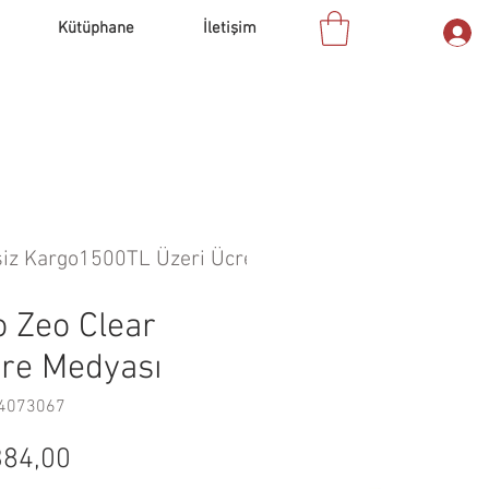
Kütüphane
İletişim
o Zeo Clear
tre Medyası
44073067
rmal
İndirimli
84,00