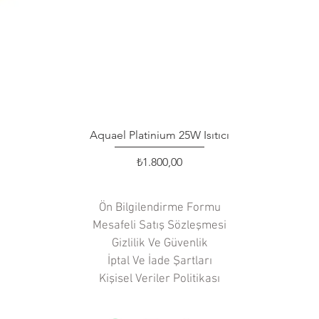
Aquael Platinium 25W Isıtıcı
Hızlı Bakış
Fiyat
₺1.800,00
Ön Bilgilendirme Formu
Mesafeli Satış Sözleşmesi
Gizlilik Ve Güvenlik
İptal Ve İade Şartları
Kişisel Veriler Politikası