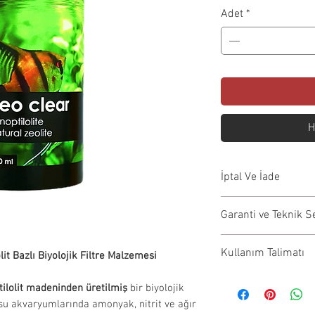
Fiy
Adet
*
H
İptal Ve İade
İptal Koşulları:S
Garanti ve Teknik S
önce iptal edilebil
ödemeniz aynı gü
Garanti kapsamı
Kullanım Talimatı
İade Koşulları:
it Bazlı Biyolojik Filtre Malzemesi
onarım, değişim vb
İade edilecek
tarafından yapıl
Ürün sayfasında yer
tilolit madeninden üretilmiş
bir biyolojik
görmemiş ve 
Garanti işlemleri
talimatları yalnızca
u su akvaryumlarında amonyak, nitrit ve ağır
Orijinal amba
firması ile iletiş
alma işleminizden s