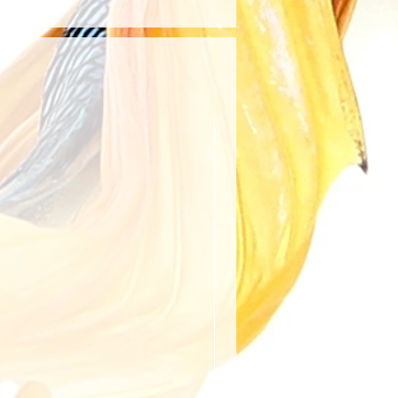
ıcının belirttiği kargo
anıldığında kargo ücreti
rşılanır. Aksi takdirde, kargo
ye aittir.