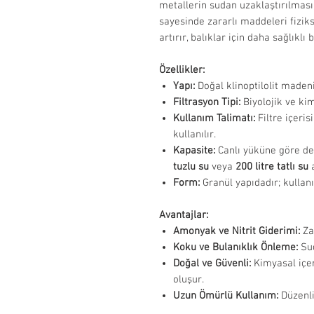
metallerin sudan uzaklaştırılması
sayesinde zararlı maddeleri fiziks
artırır, balıklar için daha sağlıkl
Özellikler:
Yapı:
Doğal klinoptilolit madeni
Filtrasyon Tipi:
Biyolojik ve kim
Kullanım Talimatı:
Filtre içeri
kullanılır.
Kapasite:
Canlı yüküne göre de
tuzlu su
veya
200 litre tatlı su
a
Form:
Granül yapıdadır; kullan
Avantajlar:
Amonyak ve Nitrit Giderimi:
Zar
Koku ve Bulanıklık Önleme:
Sud
Doğal ve Güvenli:
Kimyasal içe
oluşur.
Uzun Ömürlü Kullanım:
Düzenli 