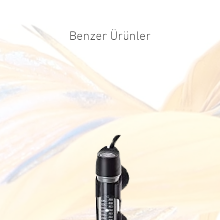
iadelerde, sat
firmaları kull
tarafımızca ka
Benzer Ürünler
ücreti müşteri