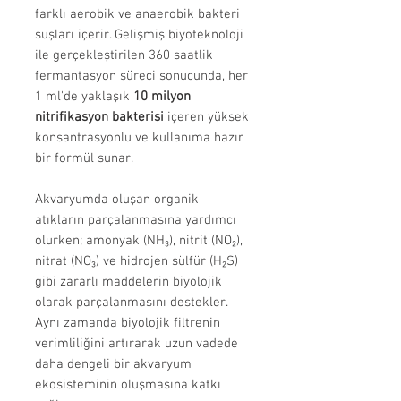
farklı aerobik ve anaerobik bakteri
suşları içerir. Gelişmiş biyoteknoloji
ile gerçekleştirilen 360 saatlik
fermantasyon süreci sonucunda, her
1 ml'de yaklaşık
10 milyon
nitrifikasyon bakterisi
içeren yüksek
konsantrasyonlu ve kullanıma hazır
bir formül sunar.
Akvaryumda oluşan organik
atıkların parçalanmasına yardımcı
olurken; amonyak (NH₃), nitrit (NO₂),
nitrat (NO₃) ve hidrojen sülfür (H₂S)
gibi zararlı maddelerin biyolojik
olarak parçalanmasını destekler.
Aynı zamanda biyolojik filtrenin
verimliliğini artırarak uzun vadede
daha dengeli bir akvaryum
ekosisteminin oluşmasına katkı