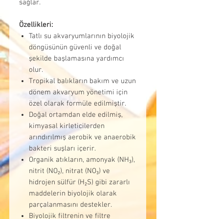
sağlar.
Özellikleri:
Tatlı su akvaryumlarının biyolojik
döngüsünün güvenli ve doğal
şekilde başlamasına yardımcı
olur.
Tropikal balıkların bakım ve uzun
dönem akvaryum yönetimi için
özel olarak formüle edilmiştir.
Doğal ortamdan elde edilmiş,
kimyasal kirleticilerden
arındırılmış aerobik ve anaerobik
bakteri suşları içerir.
Organik atıkların, amonyak (NH₃),
nitrit (NO₂), nitrat (NO₃) ve
hidrojen sülfür (H₂S) gibi zararlı
maddelerin biyolojik olarak
parçalanmasını destekler.
Biyolojik filtrenin ve filtre