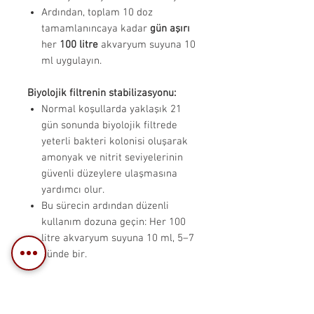
Ardından, toplam 10 doz
tamamlanıncaya kadar
gün aşırı
her
100 litre
akvaryum suyuna 10
ml uygulayın.
Biyolojik filtrenin stabilizasyonu:
Normal koşullarda yaklaşık 21
gün sonunda biyolojik filtrede
yeterli bakteri kolonisi oluşarak
amonyak ve nitrit seviyelerinin
güvenli düzeylere ulaşmasına
yardımcı olur.
Bu sürecin ardından düzenli
kullanım dozuna geçin: Her 100
litre akvaryum suyuna 10 ml, 5–7
günde bir.
AZOO Plus Supreme Bioguard, tatlı
su akvaryumlarında biyolojik