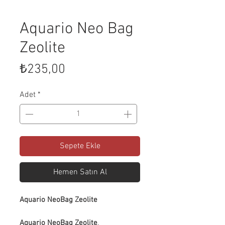
Aquario Neo Bag
Zeolite
Fiyat
₺235,00
Adet
*
Sepete Ekle
Hemen Satın Al
Aquario NeoBag Zeolite
Aquario NeoBag Zeolite
,