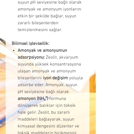
suyun pH seviyesine bağlı olarak
amonyak ve amonyum iyonlarını
etkin bir şekilde bağlar, suyun
zararlı bileşenlerden
temizlenmesini sağlar.
Bilimsel işlevsellik:
Amonyak ve amonyumun
adsorpsiyonu:
Zeolit, akvaryum
suyunda yüksek konsantrasyona
ulaşan amonyak ve amonyum
bileşenlerini
iyon değişim
yoluyla
adsorbe eder. Amonyak, suyun
pH seviyesine bağlı olarak
amonyon (NH₄⁺)
formuna
dönüşerek balıklar için toksik
hale gelir. Zeolit, bu zararlı
maddeleri bağlayarak, suyun
kimyasal dengesini düzenler ve
toksik maddelerin birikmesini