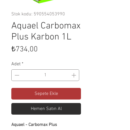
Stok kodu: 590554053990
Aquael Carbomax
Plus Karbon 1L
Fiyat
₺734,00
Adet
*
Sepete Ekle
Hemen Satın Al
Aquael - Carbomax Plus