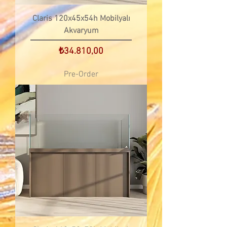
Claris 120x45x54h Mobilyalı
Akvaryum
Price
₺34.810,00
Pre-Order