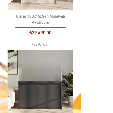
Claris 100x45x54h Mobilyalı
Akvaryum
Price
₺29.490,00
Pre-Order