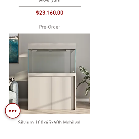
Akvaryum
Price
₺23.160,00
Pre-Order
Silvium 100x45x60h Mobilyalı
Akvaryum