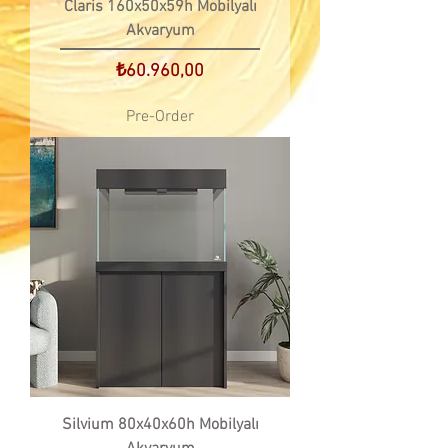
Claris 160x50x59h Mobilyalı
Akvaryum
Price
₺60.960,00
Pre-Order
Silvium 80x40x60h Mobilyalı