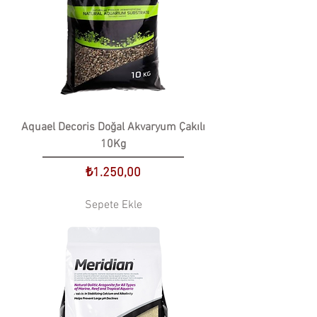
Aquael Decoris Doğal Akvaryum Çakılı
10Kg
Fiyat
₺1.250,00
Sepete Ekle