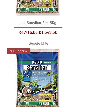
Jbl Sansibar Red 5Kg
Normal Fiyat
İndirimli Fiyat
₺1.715,00
₺1.543,50
Sepete Ekle
%10 İndirim