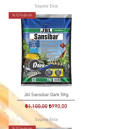
Sepete Ekle
%10 İndirim
Jbl Sansibar Dark 5Kg
Normal Fiyat
İndirimli Fiyat
₺1.100,00
₺990,00
Sepete Ekle
%10 İndirim