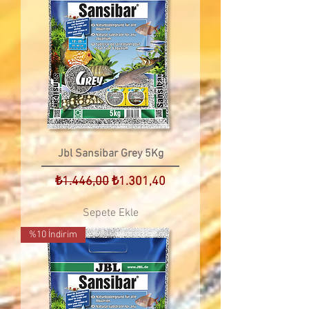
Jbl Sansibar Grey 5Kg
Normal Fiyat
İndirimli Fiyat
₺1.446,00
₺1.301,40
Sepete Ekle
%10 İndirim