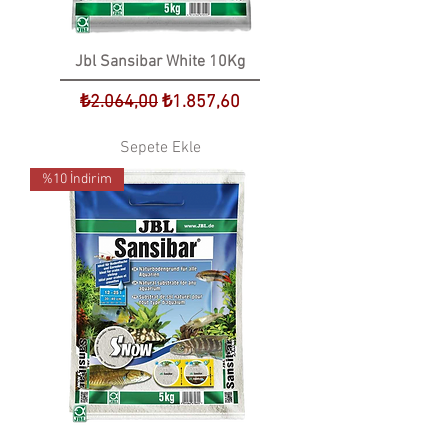
Jbl Sansibar White 10Kg
Normal Fiyat
İndirimli Fiyat
₺2.064,00
₺1.857,60
Sepete Ekle
%10 İndirim