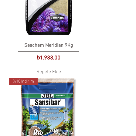
Seachem Meridian 9Kg
Fiyat
₺1.988,00
Sepete Ekle
%10 İndirim