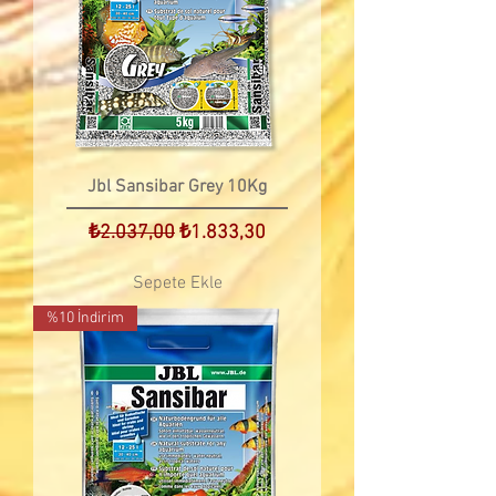
Jbl Sansibar Grey 10Kg
Normal Fiyat
İndirimli Fiyat
₺2.037,00
₺1.833,30
Sepete Ekle
%10 İndirim