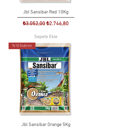
Jbl Sansibar Red 10Kg
Normal Fiyat
İndirimli Fiyat
₺3.052,00
₺2.746,80
Sepete Ekle
%10 İndirim
Jbl Sansibar Orange 5Kg