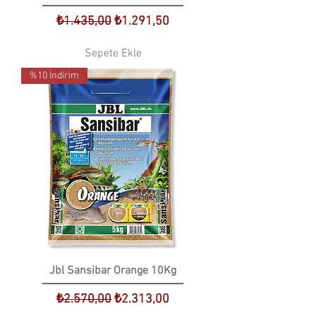
Normal Fiyat
İndirimli Fiyat
₺1.435,00
₺1.291,50
Sepete Ekle
%10 İndirim
Jbl Sansibar Orange 10Kg
Normal Fiyat
İndirimli Fiyat
₺2.570,00
₺2.313,00