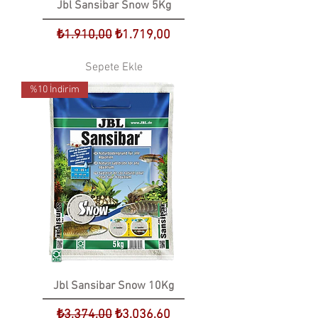
Jbl Sansibar Snow 5Kg
Normal Fiyat
İndirimli Fiyat
₺1.910,00
₺1.719,00
Sepete Ekle
%10 İndirim
Jbl Sansibar Snow 10Kg
Normal Fiyat
İndirimli Fiyat
₺3.374,00
₺3.036,60