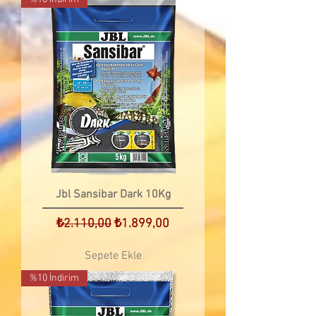
Jbl Sansibar Dark 10Kg
Normal Fiyat
İndirimli Fiyat
₺2.110,00
₺1.899,00
Sepete Ekle
%10 İndirim