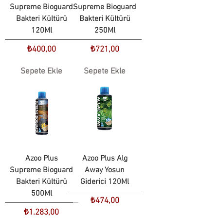
Supreme Bioguard
Supreme Bioguard
Bakteri Kültürü
Bakteri Kültürü
120Ml
250Ml
Fiyat
Fiyat
₺400,00
₺721,00
Sepete Ekle
Sepete Ekle
Azoo Plus
Azoo Plus Alg
Supreme Bioguard
Away Yosun
Bakteri Kültürü
Giderici 120Ml
500Ml
Fiyat
₺474,00
Fiyat
₺1.283,00