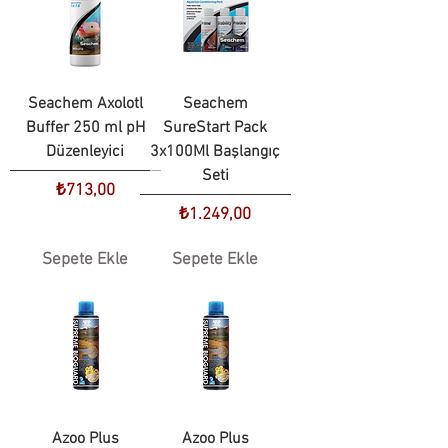
Seachem Axolotl
Seachem
Buffer 250 ml pH
SureStart Pack
Düzenleyici
3x100Ml Başlangıç
Seti
Fiyat
₺713,00
Fiyat
₺1.249,00
Sepete Ekle
Sepete Ekle
Azoo Plus
Azoo Plus