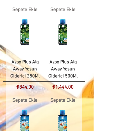
Sepete Ekle
Sepete Ekle
Azoo Plus Alg
Azoo Plus Alg
Away Yosun
Away Yosun
Giderici 250Ml
Giderici 500Ml
Fiyat
Fiyat
₺844,00
₺1.444,00
Sepete Ekle
Sepete Ekle