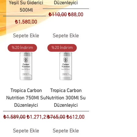
Yeşil Su Giderici
Düzenleyici
500Ml
Normal Fiyat
İndirimli Fiyat
₺110,00
₺88,00
Fiyat
₺1.580,00
Sepete Ekle
Sepete Ekle
%20 İndirim
%20 İndirim
Tropica Carbon
Tropica Carbon
Nutrition 750Ml Su
Nutrition 300Ml Su
Düzenleyici
Düzenleyici
Normal Fiyat
İndirimli Fiyat
Normal Fiyat
İndirimli Fiyat
₺1.589,00
₺1.271,20
₺765,00
₺612,00
Sepete Ekle
Sepete Ekle