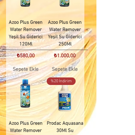
Azoo Plus Green
Azoo Plus Green
Water Remover
Water Remover
Yeşil Su Giderici
Yeşil Su Giderici
120Ml
250Ml
Fiyat
Fiyat
₺580,00
₺1.000,00
Sepete Ekle
Sepete Ekle
%20 İndirim
Azoo Plus Green
Prodac Aquasana
Water Remover
30Ml Su