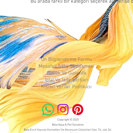
Bu arada farklı bir kategori seçerek alışverişe 
Ön Bilgilendirme Formu
Mesafeli Satış Sözleşmesi
Gizlilik Ve Güvenlik
İptal Ve İade Şartları
Kişisel Veriler Politikası
Copyright © 2025
Beta Aqua & Pet Solutions
Beta Evcil Hayvan Hizmetleri Ve Akvaryum Çözümleri San. Tic. Ltd. Şti.